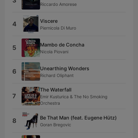
3
Riccardo Amorese
Viscere
4
Piernicola Di Muro
Mambo de Concha
5
Nicola Piovani
Unearthing Wonders
6
Richard Oliphant
The Waterfall
7
Emir Kusturica & The No Smoking
Orchestra
Be That Man (feat. Eugene Hütz)
8
Goran Bregovic