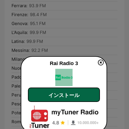
Ferrara:
93.9 FM
Firenze:
98.4 FM
Genova:
95.1 FM
L'Aquila:
99.9 FM
Latina:
99.9 FM
Messina:
92.2 FM
Milano:
99.4 FM
Rai Radio 3
Nuoro:
96.5 FM
Padova:
89.9 FM
Palermo:
98.9 FM
Perugia:
93.5 FM
インストール
Pescara:
92.1 FM
Potenza:
92.1 FM
Rome:
93.7 FM