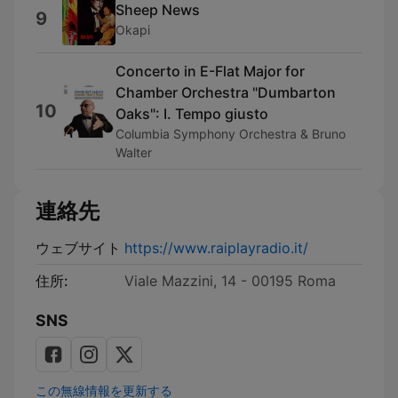
Sheep News
9
Okapi
Concerto in E-Flat Major for
Chamber Orchestra "Dumbarton
10
Oaks": I. Tempo giusto
Columbia Symphony Orchestra & Bruno
Walter
連絡先
ウェブサイト
https://www.raiplayradio.it/
住所:
Viale Mazzini, 14 - 00195 Roma
SNS
この無線情報を更新する