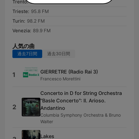
Trento:
92.7 FM
Trieste:
95.8 FM
Turin:
98.2 FM
Venezia:
89.9 FM
人気の曲
過去7日間
過去30日間
GIERRETRE (Radio Rai 3)
1
Francesco Morettini
Concerto in D for String Orchestra
"Basle Concerto": II. Arioso.
2
Andantino
Columbia Symphony Orchestra & Bruno
Walter
Lakes