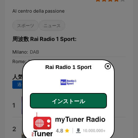
Al centro della passione
スポーツ
ニュース
周波数 Rai Radio 1 Sport:
Milano:
DAB
Rome:
DAB
Rai Radio 1 Sport
人気の曲
過去7日間
過去30日間
インストール
Rock Power
1
Pierfrancesco Bellisario
Sabato e domenica
2
Nino D'Angelo