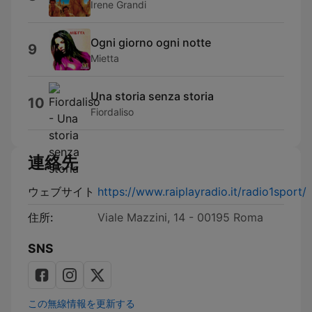
Irene Grandi
Ogni giorno ogni notte
9
Mietta
Una storia senza storia
10
Fiordaliso
連絡先
ウェブサイト
https://www.raiplayradio.it/radio1sport/
住所:
Viale Mazzini, 14 - 00195 Roma
SNS
この無線情報を更新する