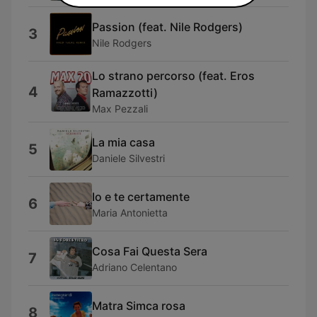
Passion (feat. Nile Rodgers)
3
Nile Rodgers
Lo strano percorso (feat. Eros
4
Ramazzotti)
Max Pezzali
La mia casa
5
Daniele Silvestri
Io e te certamente
6
Maria Antonietta
Cosa Fai Questa Sera
7
Adriano Celentano
Matra Simca rosa
8