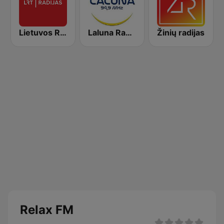
Lietuvos Radijas 1 (LRT)
Laluna Radijo 94.9 FM
Žinių radijas
Relax FM