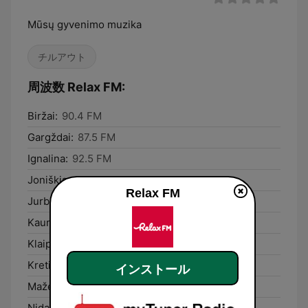
Mūsų gyvenimo muzika
チルアウト
周波数 Relax FM:
Biržai:
90.4 FM
Gargždai:
87.5 FM
Ignalina:
92.5 FM
Joniškis:
93.4 FM
Relax FM
Jurbarkas:
87.9 FM
Kaunas:
98.5 FM
Klaipėda:
87.5 FM
Kretinga:
87.5 FM
インストール
Mažeikiai:
106,8
Nida:
89,8