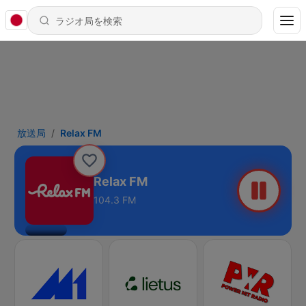
放送局
Relax FM
Relax FM
104.3 FM