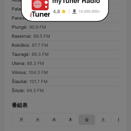
Palanga:
87.5 FM
Panevėžys:
94.3 FM
Plungė:
90.9 FM
Raseiniai:
89.5 FM
Rokiškis:
87.7 FM
Tauragė:
89.3 FM
Utena:
88.3 FM
Vilnius:
104.3 FM
Šiauliai:
101.7 FM
Šilutė:
94.3 FM
番組表
月
火
水
木
金
土
日