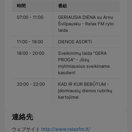
時間
番組
07:00 - 11:00
GERIAUSIA DIENA su Arnu
Švilpausku - Relax FM ryto
laida
11:00 - 18:00
DIENOS ASORTI
18:00 - 20:00
Sveikinimų laida "GERA
PROGA" - Jūsų
mylimiausius sveikiname
kasdien!
20:00 - 22:00
KAD IR KUR BEBŪTUM -
Įdomiausių dienos rubrikų
kartojimai
連絡先
ウェブサイト
http://www.relaxfm.lt/