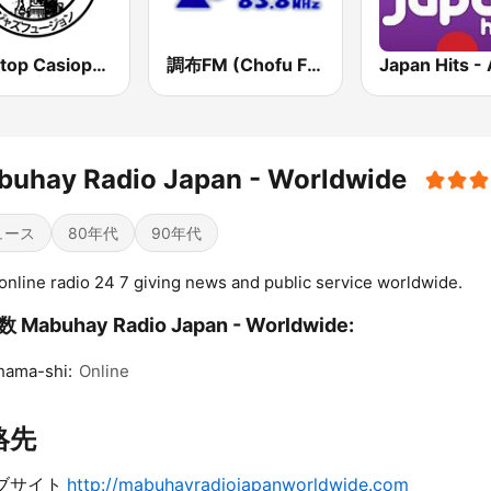
Nonstop Casiopea
調布FM (Chofu FM)
buhay Radio Japan - Worldwide
ュース
80年代
90年代
online radio 24 7 giving news and public service worldwide.
 Mabuhay Radio Japan - Worldwide:
hama-shi:
Online
絡先
ブサイト
http://mabuhayradiojapanworldwide.com