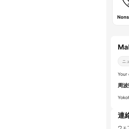
Ma
ニ
Your 
周波数
Yoko
連
ウェ