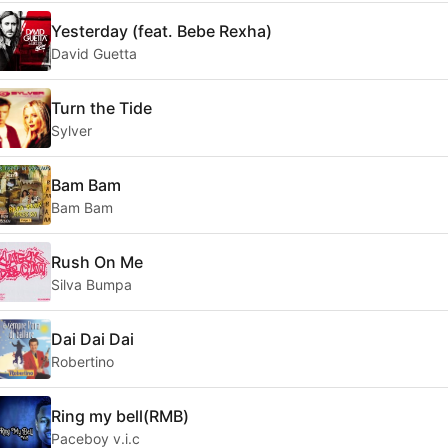
Yesterday (feat. Bebe Rexha)
David Guetta
Turn the Tide
Sylver
Bam Bam
Bam Bam
Rush On Me
Silva Bumpa
Dai Dai Dai
Robertino
Ring my bell(RMB)
Paceboy v.i.c