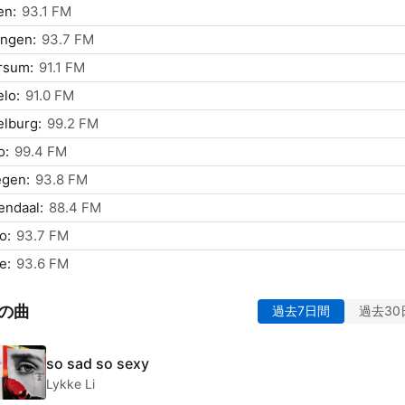
n:
93.1 FM
ingen:
93.7 FM
rsum:
91.1 FM
lo:
91.0 FM
lburg:
99.2 FM
o:
99.4 FM
egen:
93.8 FM
endaal:
88.4 FM
o:
93.7 FM
e:
93.6 FM
の曲
過去7日間
過去30
so sad so sexy
Lykke Li