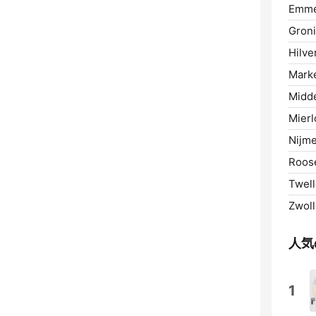
Emme
Gron
Hilve
Marke
Midde
Mierl
Nijm
Roos
Twell
Zwoll
人気
1