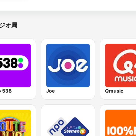
ジオ局
o 538
Joe
Qmusic