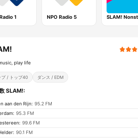
Radio 1
NPO Radio 5
SLAM! Nons
AM!
music, play life
プ / トップ40
ダンス / EDM
 SLAM!:
n aan den Rijn:
95.2 FM
erdam:
95.3 FM
estereen:
99.6 FM
elder:
90.1 FM