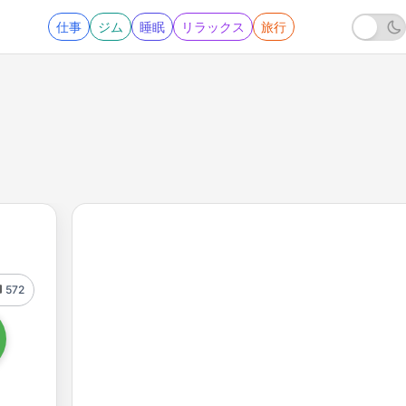
仕事
ジム
睡眠
リラックス
旅行
572