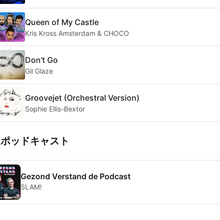
Queen of My Castle
Kris Kross Amsterdam & CHOCO
Don't Go
Gil Glaze
Groovejet (Orchestral Version)
Sophie Ellis-Bextor
連ポッドキャスト
Gezond Verstand de Podcast
SLAM!