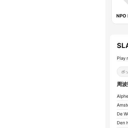
NPO 
SL
Play 
ポッ
周波数
Alphe
Amst
De W
Den H