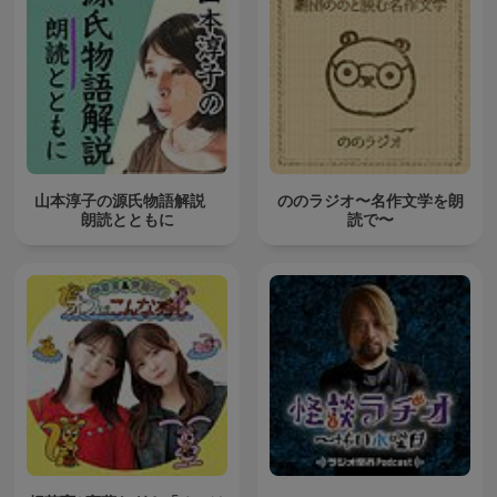
山本淳子の源氏物語解説
ののラジオ〜名作文学を朗
朗読とともに
読で〜