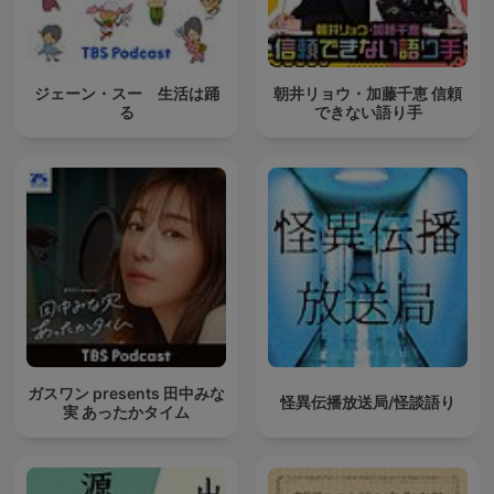
ジェーン・スー 生活は踊
朝井リョウ・加藤千恵 信頼
る
できない語り手
ガスワン presents 田中みな
怪異伝播放送局/怪談語り
実 あったかタイム