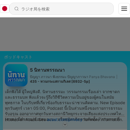
ポッドキャスト
5 นิทานพรรณนา
ปัญญา ภาวนา ฟังธรรมะ ปัญญาภาวนา Panya Bhavana
|
435 - ทวนกระแสกามกิเลส [6932-5p]
เด็กฟังได้ ผู้ใหญ่ฟังดี. นิทานธรรมะ วรรณกรรมเรื่องเล่า จากชาดก
และธรรมบท ฟังแล้วจะรู้ถึงวิถีชีวิตความเป็นอยู่ของผู้คนในสมัย
พุทธกาล ในบริบทที่เกี่ยวข้องกับธรรมะน่าชวนติดตาม. New Episode
ทุกวันศุกร์ เวลา 05:00, Podcast นี้เป็นส่วนหนึ่งของรายการธรรมะ
รับอรุณ ออกอากาศทุกวันทางสถานีวิทยุกระจายเสียงแห่งประเทศไทย
(สวท.) มีคำถาม/ข้อเสนอแนะ หรือสมัครติดตามฟังทั้ง 7 รายการ ที่
Hosted on Acast. See
acast.com/privacy
for more information.
panya.org