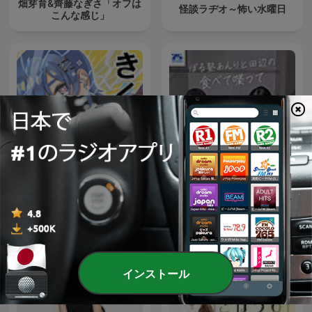
畑芽育&齊藤なぎさ「オフは
怪談ラヂオ～怖い水曜日
こんな感じ」
ぼる塾あんりと田辺の食べ
きくドラ 名作座
て喋って
インストール