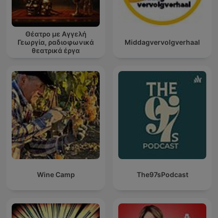
Θέατρο με Αγγελή
Γεωργία, ραδιοφωνικά
Middagvervolgverhaal
θεατρικά έργα
Wine Camp
The97sPodcast