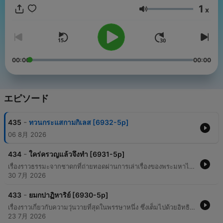
1
x
音量
00:00
00:00
エピソード
-
435
ทวนกระแสกามกิเลส [6932-5p]
06 8月 2026
-
434
ใคร่ครวญแล้วจึงทำ [6931-5p]
เรื่องราวธรรมะจากชาดกที่ถ่ายทอดผ่านการเล่าเรื่องของพระมหาไพบุรณ์ อภิบุญญะ โดยแบ่งเป็นสองตอนสำคัญ ตอนแรกกล่าวถึงกุมภโกสกเศรษฐี ผู้รอดชีวิตเพียงคนเดียวจากโรคระบาดร้ายแรงในหมู่บ้าน และใช้ความขยัน สติ และความไม่ประมาทในการทำงานเป็นยาม จนกระทั่งความจริงเรื่องทรัพย์สมบัติ 400 โกฏิถูกเปิดเผยต่อพระเจ้าพิมพิสาร ตอนที่สองเล่าถึงสิกขากเศรษฐี ผู้มีบิดามารดาเป็นพระโสดาบัน แต่ตนเองขาดศรัทธาและยึดติดกับอามิศบูชา จนกระทั่งได้พบพระพุทธเจ้าและเปลี่ยนความเข้าใจจากการบูชาด้วยสิ่งของมาเป็นการปฏิบัติบูชาตามหลักธรรมวินัย
30 7月 2026
-
433
ยมกปาฏิหาริย์ [6930-5p]
เรื่องราวเกี่ยวกับความวุ่นวายที่สุดในพรรษาหนึ่ง ซึ่งเต็มไปด้วยอิทธิปาฏิหาริย์และการท้าทายระหว่างฝ่ายพุทธศาสนากับพวกเดียรถีย์ โดยมีจุดเริ่มต้นจากเศรษฐีที่ต้องการทดสอบความเป็นพระอรหันต์ผ่านการนำไม้จันทน์แดงมาทำเป็นบาทรอง จนนำไปสู่เหตุการณ์ที่พระปินทภัสสวระใช้ฤทธิ์เหาะขึ้นไปหยิบและแสดงปาฏิหาริย์ยามกะปาฏิหาริย์ เนื้อหาครอบคลุมถึงการแสดงอิทธิปาฏิหาริย์ที่ตรงข้ามกันอย่างสุดขั้ว การเสด็จขึ้นไปจำพรรษาบนสวรรค์ชั้นดาวดึงส์เพื่อแสดงธรรมแก่เทวดา และเหตุการณ์เปิดโลกธาตุที่ทำให้มนุษย์ เทวดา และสัตว์นรกสามารถมองเห็นกันได้ทั้งหมด เป็นการเล่าเรื่องนิธานธรรมบทที่เน้นให้ผู้ฟังเข้าใจถึงแก่นธรรมมากกว่าเพียงแค่ความอัศจรรย์ของเหตุการณ์
23 7月 2026