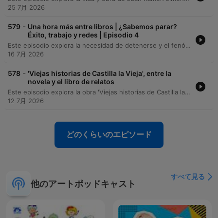
25 7月 2026
-
579
Una hora más entre libros | ¿Sabemos parar?
Éxito, trabajo y redes | Episodio 4
Este episodio explora la necesidad de detenerse y el fenómeno de la 'gran dimisión' en España, analizando cómo la literatura refleja el deseo de abandonar la vida urbana por una más pausada. A través de entrevistas con Paula Ducai e Inés García, se discuten conceptos como el éxito, el fracaso y la resistencia ante un sistema que impone la productividad constante. La conversación profundiza en la relación entre el trabajo intelectual, la filosofía y la literatura, destacando cómo las nuevas formas de consumo digital afectan nuestra capacidad de atención. También se debate sobre la importancia de descentralizar el relato literario hacia territorios rurales y la necesidad de una filosofía que conecte con la realidad social.
16 7月 2026
-
578
'Viejas historias de Castilla la Vieja', entre la
novela y el libro de relatos
Este episodio explora la obra 'Viejas historias de Castilla la Vieja' de Miguel Delibes, analizando la transición de Isidoro de la vida rural a la urbana y el contraste entre la permanencia del mundo rural y la desintegración de la ciudad. A través de relatos que describen la dureza del páramo, las costumbres de los habitantes y la llegada de la modernidad, se reflexiona sobre la identidad y la esencia de Castilla. El recorrido incluye diversas memorias, leyendas y anécdotas, desde la tragedia y mitificación de la joven Sisinia hasta las historias de personajes como el tío Remigio y el regreso de Isidoro tras décadas de ausencia. El episodio entrelaza la realidad cotidiana con elementos sobrenatural y la inmensidad del paisaje castellano.
12 7月 2026
どのくらいのエピソード
すべて見る
他のアートポッドキャスト