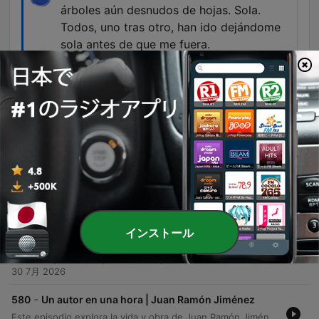
árboles aún desnudos de hojas. Sola.
Todos, uno tras otro, han ido dejándome
sola antes de que me fuera.
00:53:05 · Se leen las últimas líneas de la obra
Celia y la revolución para cerrar el programa.
エピソード
-
582
Un autor en una hora | Elena Fortún
Este episodio explora la vida y obra de Elena Fortún, desde su infancia en Madrid marcada por traumas familiares hasta su consolidación como una escritora fundamental. Se detalla su evolución personal, su participación en movimientos feministas y el éxito literario de su personaje Celia. El relato recorre su transición hacia temas sociales durante la Guerra Civil, su exilio en Argentina y su posterior regreso a España. También se analizan aspectos profundos de su literatura, como la exploración de la identidad en 'Oculto Sendero', y los últimos años de su vida marcados por la tragedia personal y su legado literario.
01 8月 2026
-
581
Una hora más entre libros | Libros que
インストール
sobrevivieron al armario | Episodio 5
En este episodio, el presentador y el escritor Carlos Barea analizan la evolución de la literatura y el cine LGTBIQ+, explorando cómo las obras han pasado del ocultamiento a la búsqueda de una visibilidad interseccional. A través de un recorrido por autores como Elena Fortun, E.M. Forster, Federico García Lorca y Virginia Woolf, se examina la importancia de recuperar historias que desafían el binarismo y las presiones sociales. La conversación también aborda el impacto cultural de figuras como Almodóvar y La Veneno, reflexionando sobre temas como la identidad trans, la desexualización de personajes históricos y la necesidad de narrativas que integren realidades socioeconómicas. El episodio concluye con una reflexión sobre la legitimidad de la existencia queer más allá de la validación romántica.
30 7月 2026
-
580
Un autor en una hora | Juan Ramón Jiménez
Este episodio explora la vida y obra de Juan Ramón Jiménez, desde su infancia en Moguer y sus inicios vinculados al modernismo y a figuras como Rubén Darío, hasta su evolución hacia una poesía más desnuda y el uso del verso libre. Se detallan hitos fundamentales como la creación de 'Platero y yo' y su encuentro con Zenobia Camprubí. Asimismo, se recorre su etapa de exilio en América tras la Guerra Civil Española, sus viajes por Estados Unidos, Puerto Rico y Cuba, y su labor cultural. El relato concluye con el reconocimiento de su trayectoria mediante el Premio Nobel de Literatura en 1956 y los últimos años de su vida.