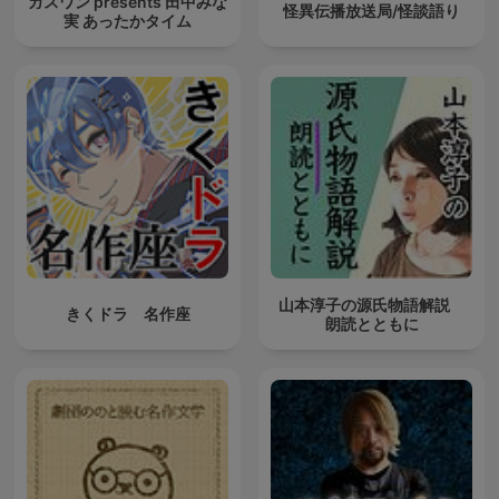
ガスワン presents 田中みな
怪異伝播放送局/怪談語り
実 あったかタイム
山本淳子の源氏物語解説
きくドラ 名作座
朗読とともに