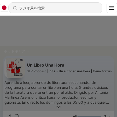
ポッドキャスト
Un Libro Una Hora
SER Podcast
|
582 - Un autor en una hora | Elena Fortún
Aprende a leer, aprende de literatura escuchando. Un
programa para contar un libro en una hora. Grandes clásicos
de la literatura que te entran por el oído. Dirigido por Antonio
Martínez Asensio, crítico literario, productor, escritor y
guionista. En directo los domingos a las 05:00 y a cualquier
hora si te suscribes. En Podimo, ¿Y ahora qué leo? nuestro spin
off con los imprescindibles de la temporada
1