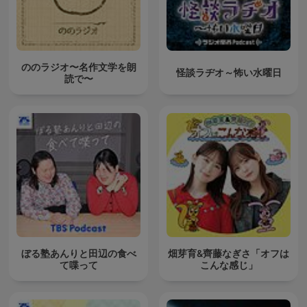
ののラジオ〜名作文学を朗
怪談ラヂオ～怖い水曜日
読で〜
ぼる塾あんりと田辺の食べ
畑芽育&齊藤なぎさ「オフは
て喋って
こんな感じ」