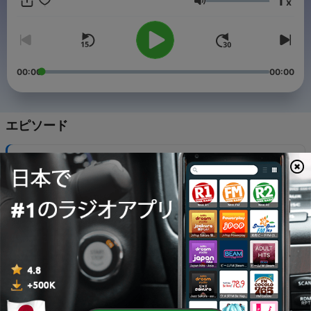
1
x
音量
00:00
00:00
エピソード
-
318
「コストコ動画で嫌われる？」＃57
05 8月 2026
-
317
「朝井リョウのボディビル飯を食べる会」#57
04 8月 2026
-
316
「離婚するから待ってほしい、ってアリ？」#57
03 8月 2026
-
315
「初ゲスト！峯岸みなみ！80万の指輪！10万のブル
ゾン！」＃56