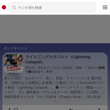
ポッドキャスト
ライトニングカタパルト（Lightning
Catapult）
相田周二 酒井健太 DJ松永 小嶋陽菜
|
318 - 「コストコ動画
で嫌われる？」＃57
新しい流行、カルチャー、笑い、音楽、ファッションを 週の前
半、月曜日から水曜日に全世界へと射出していくPodcastの ワイ
ド番組「Lightning Catapult」。 ■パーソナリティ／番組ハッシ
ュタグ （月）酒井健太（アルコ＆ピース）相田周二（三四郎）／
#相田酒井ライカタ （火）DJ松永（Creepy Nuts）／#DJ松永ラ
イカタ （水）小嶋陽菜／#小嶋陽菜ライカタ ぜひ、感想を呟いて
ください！