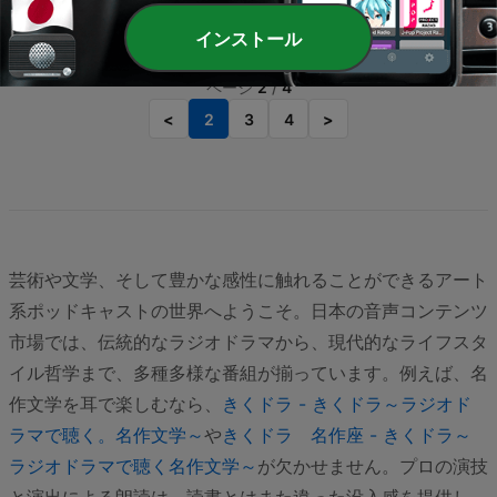
5日前
29 min
インストール
ページ
2
/
4
<
2
3
4
>
芸術や文学、そして豊かな感性に触れることができるアート
系ポッドキャストの世界へようこそ。日本の音声コンテンツ
市場では、伝統的なラジオドラマから、現代的なライフスタ
イル哲学まで、多種多様な番組が揃っています。例えば、名
作文学を耳で楽しむなら、
きくドラ - きくドラ～ラジオド
ラマで聴く。名作文学～
や
きくドラ 名作座 - きくドラ～
ラジオドラマで聴く名作文学～
が欠かせません。プロの演技