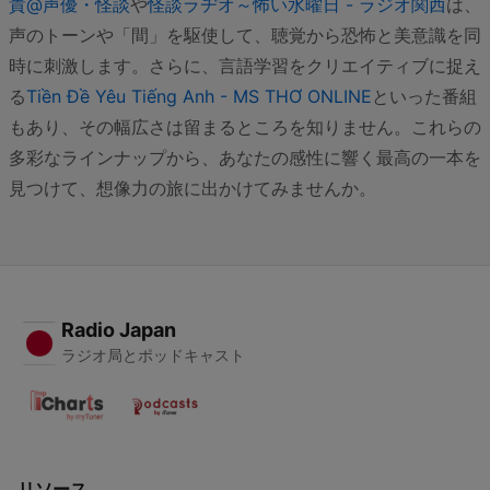
貴@声優・怪談
や
怪談ラヂオ～怖い水曜日 - ラジオ関西
は、
声のトーンや「間」を駆使して、聴覚から恐怖と美意識を同
時に刺激します。さらに、言語学習をクリエイティブに捉え
る
Tiền Đề Yêu Tiếng Anh - MS THƠ ONLINE
といった番組
もあり、その幅広さは留まるところを知りません。これらの
多彩なラインナップから、あなたの感性に響く最高の一本を
見つけて、想像力の旅に出かけてみませんか。
Radio Japan
ラジオ局とポッドキャスト
リソース