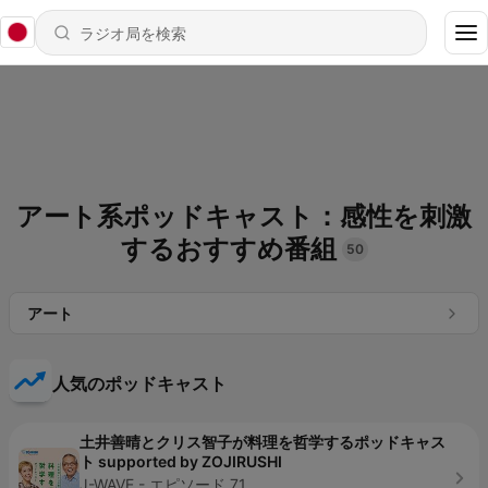
アート系ポッドキャスト：感性を刺激
するおすすめ番組
50
アート
人気のポッドキャスト
土井善晴とクリス智子が料理を哲学するポッドキャス
ト supported by ZOJIRUSHI
J-WAVE - エピソード 71