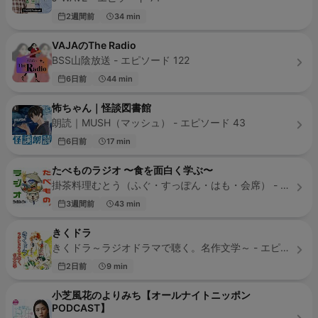
2週間前
34 min
VAJAのThe Radio
BSS山陰放送 - エピソード 122
6日前
44 min
怖ちゃん｜怪談図書館
朗読｜MUSH（マッシュ） - エピソード 43
6日前
17 min
たべものラジオ 〜食を面白く学ぶ〜
掛茶料理むとう（ふぐ・すっぽん・はも・会席） - エピソード 284
3週間前
43 min
きくドラ
きくドラ～ラジオドラマで聴く。名作文学～ - エピソード 300
2日前
9 min
小芝風花のよりみち【オールナイトニッポン
PODCAST】