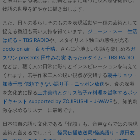
と演出による朗読は、読書とはまた違った没入感を提供し、
物語の世界を鮮やかに描き出します。
また、日々の暮らしそのものを表現活動や一種の芸術として
捉える番組も高い支持を得ています。
ジェーン・スー 生活
は踊る - TBS RADIO
や、スタイリスト独自の感性が光る
dodo on air - 百々千晴
、さらに心地よい対話を楽しめる
ガ
スワン presents 田中みな実 あったかタイム - TBS RADIO
などは、聴く人の日常に彩りとインスピレーションを与えて
くれます。若手作家二人の鋭い視点が交錯する
朝井リョウ・
加藤千恵 信頼できない語り手 - ニッポン放送
や、食の深淵
を文化的に探る
土井善晴とクリス智子が料理を哲学するポッ
ドキャスト supported by ZOJIRUSHI - J-WAVE
も、知的刺
激を求めるリスナーに最適です。
日本独自の語り文化である「怪談」も、音声ならではの表現
芸術と言えるでしょう。
怪異伝播放送局/怪談語り - 原田友