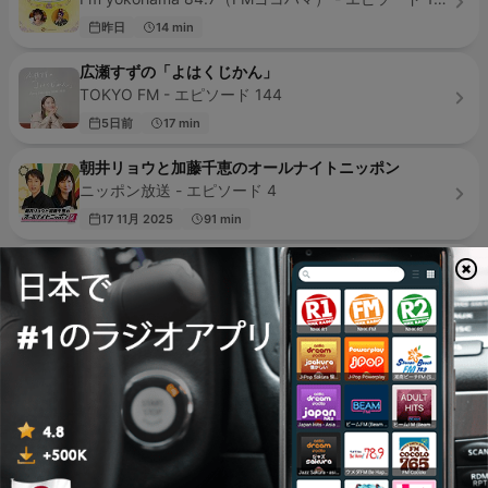
昨日
14 min
広瀬すずの「よはくじかん」
TOKYO FM - エピソード 144
5日前
17 min
朝井リョウと加藤千恵のオールナイトニッポン
ニッポン放送 - エピソード 4
17 11月 2025
91 min
iCaela: Classical Piano
Caela (helped by Rory O'Reilly) - エピソード 10
02 11月 2015
音読、蝉の
Hamaoka - エピソード 144
24 5月 2026
13 min
野菜をMOTTO presents スープのじかん。
interfm - エピソード 172