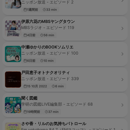
ニッポン放送 - エピソード 2
1週間前
33 min
伊原六花のMBSヤングタウン
MBSラジオ - エピソード 119
4日前
56 min
中瀬ゆかりのBOOKソムリエ
ニッポン放送 - エピソード 100
6日前
10 min
戸田恵子オトナクオリティ
ニッポン放送 - エピソード 339
15 10月 2022
6 min
聞く図鑑
学研の図鑑LIVE編集部 - エピソード 68
19時間前
37 min
さや香・リルのお気持ちパトロール
Fm yokohama 84.7（FMヨコハマ） - エピソード 175