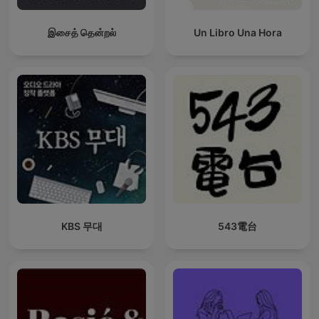
இசைத் தென்றல்
Un Libro Una Hora
KBS 무대
543電台