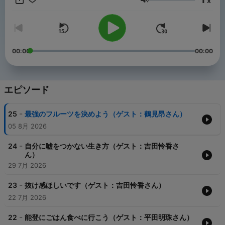
x
音量
🦥🍟
（おやつ君はフライドポテトにぶら下がっています）
▼SNS https://www.youtube.com/@oyatsunoyatsu
https://instagram.com/oyatsunoyatsu/
00:00
00:00
▼host：平野紗季子 https://instagram.com/sakikohirano/
▼artwork：Takuto Okamoto
https://instagram.com/takuto_okamoto_gf
▼jingle：MON/KU https://x.com/moon91756955
エピソード
▼produce：TANAMAX STUDIO
https://instagram.com/tanamaxstudio/
-
25
最強のフルーツを決めよう（ゲスト：鶴見昂さん）
▼おたよりはこちらから https://forms.gle/QF
05 8月 2026
-
24
自分に嘘をつかない生き方（ゲスト：吉田怜香さ
ん）
29 7月 2026
-
23
抜け感ほしいです（ゲスト：吉田怜香さん）
22 7月 2026
-
22
能登にごはん食べに行こう（ゲスト：平田明珠さん）