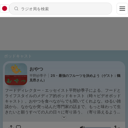
ポッドキャスト
おやつ
平野紗季子
|
25 - 最強のフルーツを決めよう（ゲスト：鶴
見昂さん）
フードディレクター・エッセイスト平野紗季子による、フードと
ライフスタイルのメディア的ポッドキャスト（時々ビデオポッド
キャスト）。おやつを食べながらでも聞いてくれよな。ゆるい雑
談から、なかなか突っ込んだ専門家の話まで、もっと味わって生
きたいと願うすべての人の日々に寄り添う、（寄り添えるように
なれたら嬉しい）番組です。とにかくやってみよう。みんなでお
やつを食べよう。
1