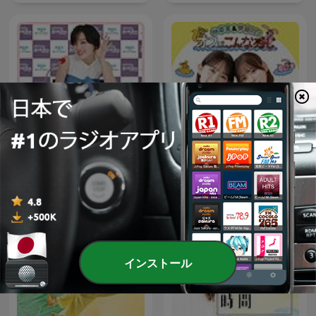
伊原六花のMBSヤングタウ
畑芽育&齊藤なぎさ「オフは
ン
こんな感じ」
インストール