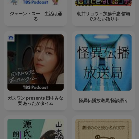
ジェーン・スー 生活は踊
朝井リョウ・加藤千恵 信頼
る
できない語り手
ガスワン presents 田中みな
怪異伝播放送局/怪談語り
実 あったかタイム