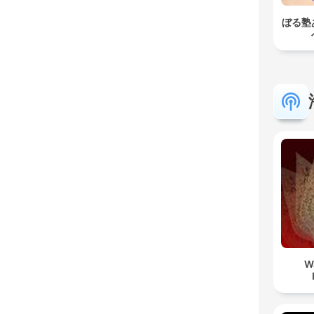
ぼる塾
W