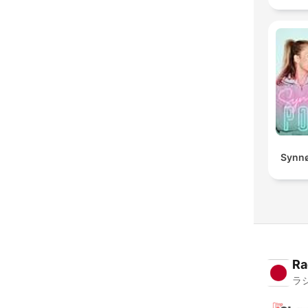
Synnø
Ra
ラ