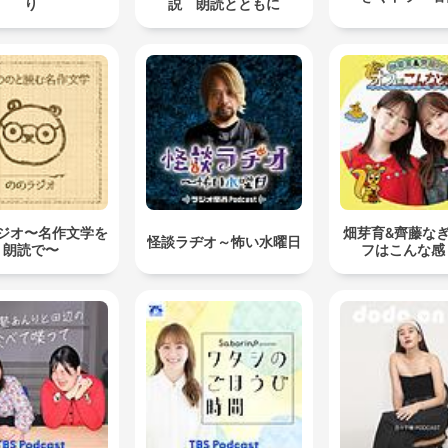
り
説 朗読とともに
ジオ〜名作文学を
畑芽育&齊藤な
怪談ラヂオ～怖い水曜日
朗読で〜
フはこんな感