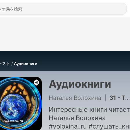
ャスト
Аудиокниги
Аудиокниги
Наталья Волохина
|
31 - Таинственная история
Интересные книги читает
Наталья Волохина
#voloxina_ru #слушать_кн