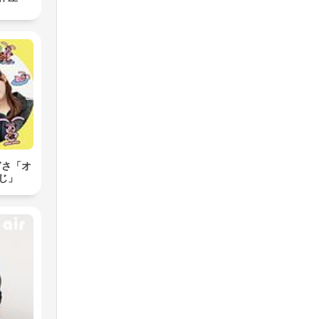
ぎさ「オ
じ」