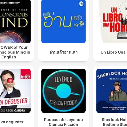
POWER of Your
nscious Mind in
อ่านแล้วอ่านเล่า
Un Libro Una
English
Podcast de Leyendo
Sherlock Ho
 va déguster
Ciencia Ficción
Bedtime Sto