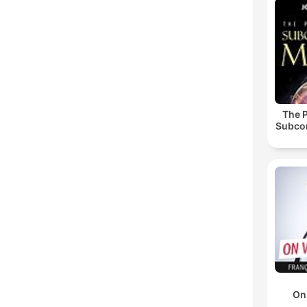
The 
Subco
On