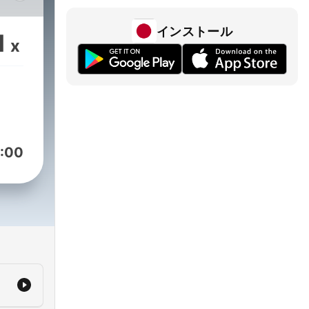
インストール
1
x
иги
стории
:00