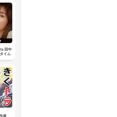
ts 田中
かタイム
作座