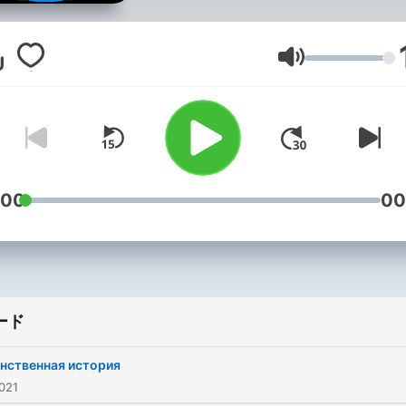
#слушать_детективы
#аудиокниги
#слушать_интересные_кн
音量
#слушать_сказки
#сказки_для_взрослых
#слушать_фэнтези
#слушать_интересные_и
:00
00
ード
нственная история
021