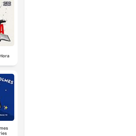
 Hora
lmes
ries