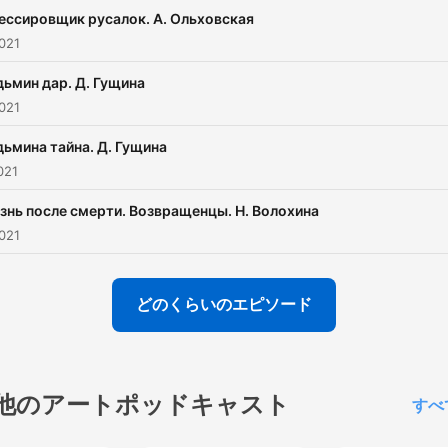
ессировщик русалок. А. Ольховская
021
дьмин дар. Д. Гущина
021
дьмина тайна. Д. Гущина
021
знь после смерти. Возвращенцы. Н. Волохина
021
どのくらいのエピソード
他のアートポッドキャスト
すべ