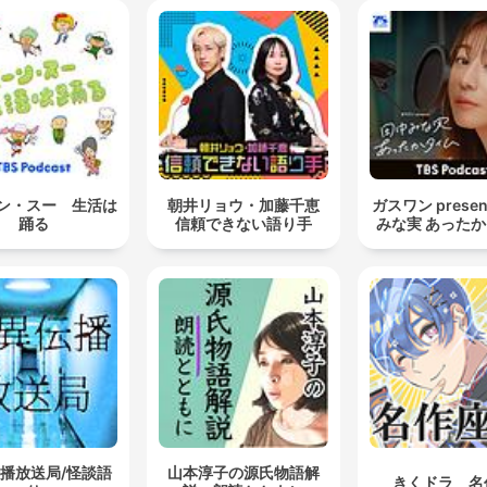
ン・スー 生活は
朝井リョウ・加藤千恵
ガスワン presen
踊る
信頼できない語り手
みな実 あった
播放送局/怪談語
山本淳子の源氏物語解
きくドラ 名