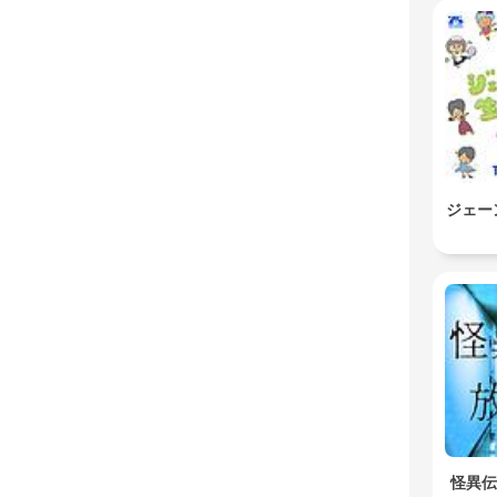
ジェー
怪異伝