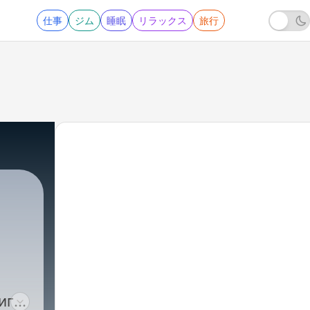
仕事
ジム
睡眠
リラックス
旅行
иги