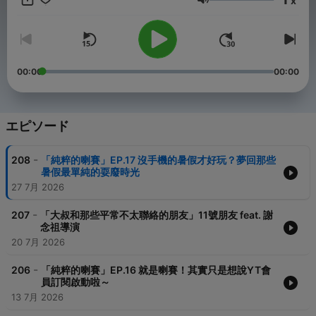
x
音量
00:00
00:00
エピソード
-
208
「純粹的喇賽」EP.17 沒手機的暑假才好玩？夢回那些
暑假最單純的耍廢時光
27 7月 2026
-
207
「大叔和那些平常不太聯絡的朋友」11號朋友 feat. 謝
念祖導演
20 7月 2026
-
206
「純粹的喇賽」EP.16 就是喇賽！其實只是想說YT會
員訂閱啟動啦～
13 7月 2026