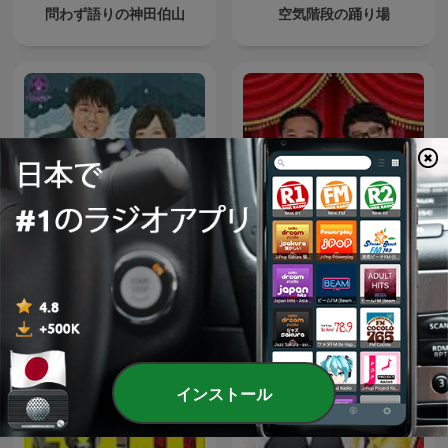
問わず語りの神田伯山
空気階段の踊り場
蛙亭のトノサマラジオ[オー
ナイツ ザ・ラジオショー
ルナイトニッポン
【最新回のみ】
PODCAST]
インストール