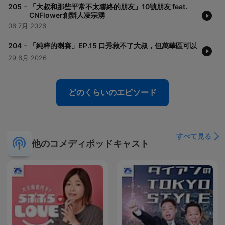
-
205
「大叔和那些平常不太聯絡的朋友」10號朋友 feat.
CNFlower創辦人凌宗湧
06 7月 2026
-
204
「純粹的喇賽」EP.15 口秀救不了大叔，但萬華區可以
29 6月 2026
どのくらいのエピソード
すべて見る
他のコメディポッドキャスト