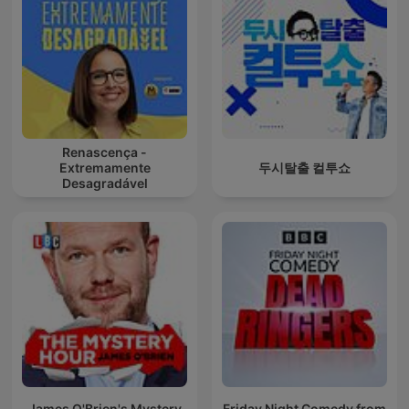
Renascença -
Extremamente
두시탈출 컬투쇼
Desagradável
James O'Brien's Mystery
Friday Night Comedy from