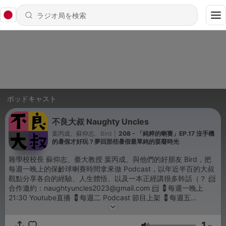
ポッドキャスト
不良大叔 Naughty Uncles
葉丙成、蘇仰志、Bird
|
208 - 「純粹的喇賽」EP.17 沒手機
的暑假才好玩？夢回那些暑假最單純的耍廢時光
雜學校校長 蘇仰志、臺大教授 葉丙成、與他們的好朋友 Bird，把
每週一晚上的保齡球喇賽時間拿來做 Podcast，以年近半百的大叔
觀點分享各自的經驗、人生體悟、以及一本正經講很多幹話（？ 📨
合作邀約：naughtyuncles2023@gmail.com 📨 💈每週一晚上
21:30 Youtube直播 💈每週二 Podcast 節目上架 💈每週五
Youtube 頻道更新 #葉丙成 #蘇仰志 #BIRD #大叔觀點 #沒有成為
自己想要的大人 -- Hosting provided by
SoundOn
1