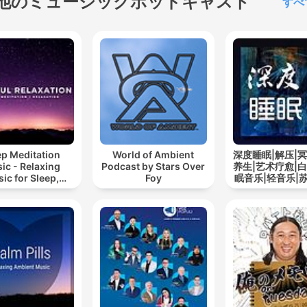
他のミュージックポッドキャスト
すべ
ep Meditation
World of Ambient
深度睡眠|解压|冥
ic - Relaxing
Podcast by Stars Over
养生|艺术疗愈|白
ic for Sleep,
Foy
眠音乐|轻音乐|
editation &
道
Relaxation