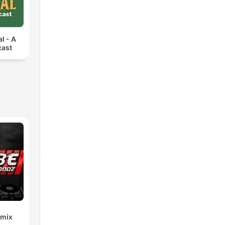
l - A
cast
emix