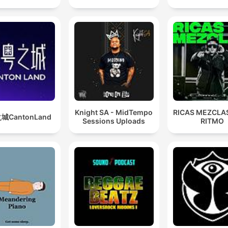
Knight SA - MidTempo
RICAS MEZCLAS
城CantonLand
Sessions Uploads
RITMO