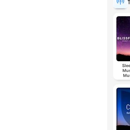
Sle
Mus
Mus
M