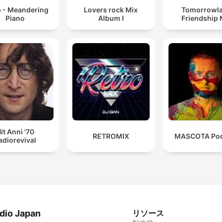
p - Meandering
Lovers rock Mix
Tomorrowl
Piano
Album I
Friendship 
it Anni '70
RETROMIX
MASCOTA Pod
adiorevival
dio Japan
リソース