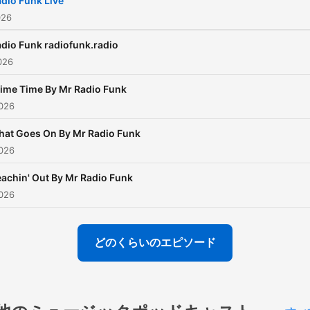
dio Funk Live
026
dio Funk radiofunk.radio
026
ime Time By Mr Radio Funk
026
at Goes On By Mr Radio Funk
026
achin' Out By Mr Radio Funk
026
どのくらいのエピソード