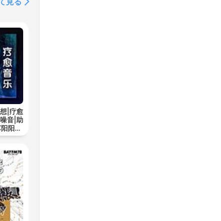
て見る
想|疗愈
噪音|助
苏阳阳频