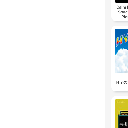
Calm 
Spac
Pia
Relax
Readi
ＨＹの