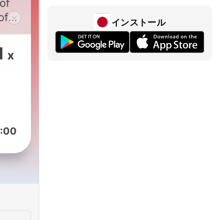
of
of
インストール
end
1
x
:00