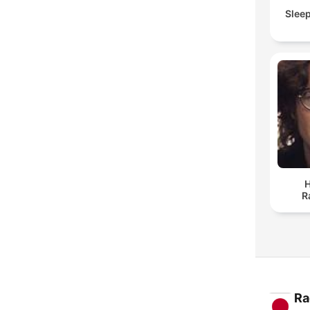
Slee
H
R
Ra