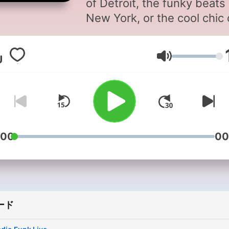
of Detroit, the funky beats 
New York, or the cool chic 
London, Radio Funk is a bl
of all these styles.
音量
www.funkypearls.com
:00
00
ード