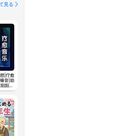
て見る
想|疗愈
噪音|助
苏阳阳频