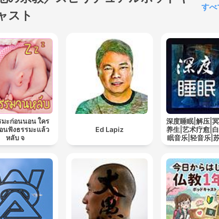
すべ
ャスト
รมะก่อนนอน ใคร
深度睡眠|解压|冥
นฟังธรรมะแล้ว
Ed Lapiz
养生|艺术疗愈|白
หลับ จ
眠音乐|轻音乐|
道