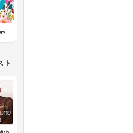
ory
スト
ย์ ปา