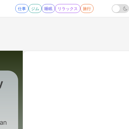
仕事
ジム
睡眠
リラックス
旅行
y
can