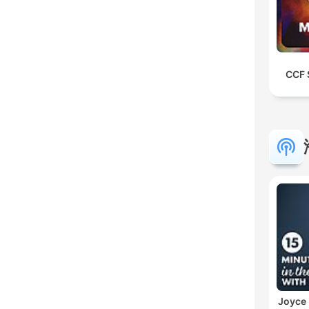
CCF 
Joyce