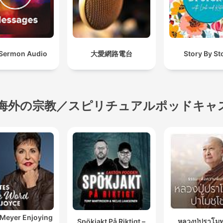
Sermon Audio
大愛網路電台
Story By St
海外の宗教／スピリチュアルポッドキャ
 Meyer Enjoying
Spökjakt På Riktigt –
หลวงปู่ปราโมท