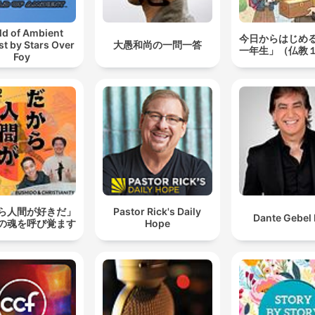
ld of Ambient
今日からはじめ
t by Stars Over
大愚和尚の一問一答
一年生」（仏教
Foy
ら人間が好きだ」
Pastor Rick's Daily
Dante Gebel 
の魂を呼び覚ます
Hope