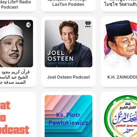
day Life® Radio
LaxTon Podden
โมชฺโช วัดสวนสั
Podcast
قرآن كريم مجود
الشيخ عبد الباسط
Joel Osteen Podcast
K.H. ZAINUDD
الصمد صدقة جا