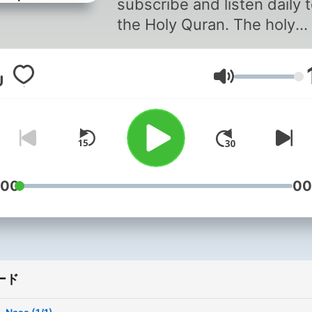
subscribe and listen daily 
the Holy Quran. The holy
Quran is recited by Al-Har
Al-Shareef reciters. (Al-
音量
Shuraim and Al-Sudais)
:00
00
ード