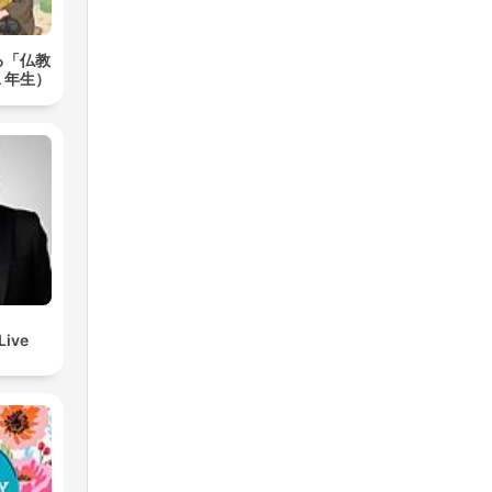
る「仏教
１年生）
Live