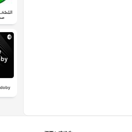
المُصْحَـ
صدي
h doby