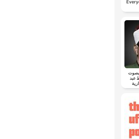
Every
 بصوت
 عبد
رية