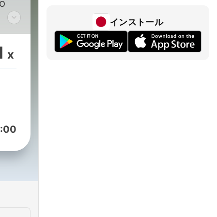
to
インストール
am
1
x
:00