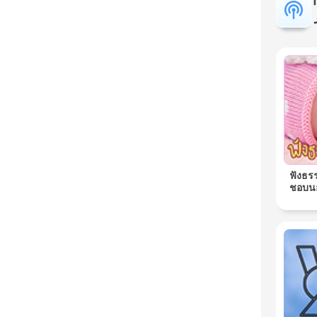
ฟังธร
ชอบนอ