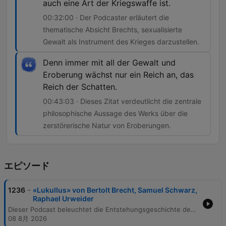
auch eine Art der Kriegswaffe ist.
00:32:00 · Der Podcaster erläutert die
thematische Absicht Brechts, sexualisierte
Gewalt als Instrument des Krieges darzustellen.
Denn immer mit all der Gewalt und
Eroberung wächst nur ein Reich an, das
Reich der Schatten.
00:43:03 · Dieses Zitat verdeutlicht die zentrale
philosophische Aussage des Werks über die
zerstörerische Natur von Eroberungen.
エピソード
-
1236
«Lukullus» von Bertolt Brecht, Samuel Schwarz,
Raphael Urweider
Dieser Podcast beleuchtet die Entstehungsgeschichte des Hörspiels „Das Verhör des Lucullus“ von Bertolt Brecht und Margarete Steffin, verfasst im schwedischen Exil während des Zweiten Weltkriegs. Die Episode thematisiert die politische Bedeutung des Werks sowie die Rolle der „geistigen Landesverteidigung“ in der Schweiz. Zudem wird die dramatische Gerichtsszene im Schattenreich analysiert, in der ehemalige Unterprivilegierte über den Feldherrn Lucullus urteilen. Dabei werden auch Aspekte der politischen Zensur, die Neutralität des Schweizer Rundfunks und die Darstellung von Gewalt als Kriegswaffe untersucht.
08 8月 2026