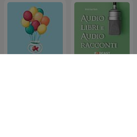
Audio libri e Audio
British Voices
racconti
SRF 1 Zürich Schaffhausenのポッドキャス
ト