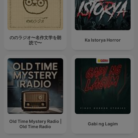
ののラジオ〜名作文学を朗
Ka Istorya Horror
読で〜
Old Time Mystery Radio |
Gabi ng Lagim
Old Time Radio