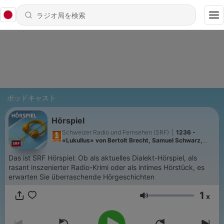
ポッドキャスト
Hörspiel
Schweizer Radio und Fernsehen (SRF)
|
1236 -
«Lukullus» von Bertolt Brecht, Samuel Schwarz,
Raphael Urweider
Das ist SRF Hörspiel: Ob als aktuelles Dialekt-Hörspiel, als
rasant inszenierter Radio-Krimi oder als intimes Hörstück, es
erwarten Sie überraschende Hörgeschichten
1
x
音量