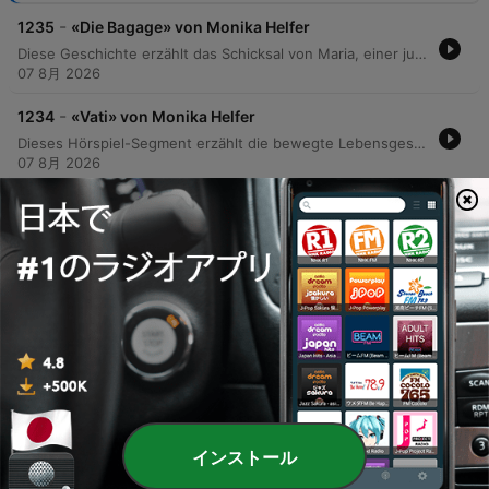
-
1235
«Die Bagage» von Monika Helfer
Diese Geschichte erzählt das Schicksal von Maria, einer jungen Frau aus einem armen Bergbauernhaus im Jahr 1914. Während ihr Mann Josef in den Krieg zieht, führt eine heimliche Romanze mit dem Fremden Georg zu einer dramatischen Konfrontation und zunehmender sozialer Isolation der Familie. Die Erzählung beschreibt die harten Lebensbedingungen während des Krieges, die Bedrohung durch den Bürgermeister sowie die Überlebensstrategien von Grete und Lorenz. Es folgt eine Schilderung der familiären Zerrüttung, der tragischen Todesfälle der Eltern und der darauffolgenden Isolation der Geschwister.
07 8月 2026
-
1234
«Vati» von Monika Helfer
Dieses Hörspiel-Segment erzählt die bewegte Lebensgeschichte von Fatih und seinem Vater Josef, dessen tiefe Liebe zu Büchern durch Selbststudium und die Obhut eines Baumeisters geprägt wurde. Die Erzählung beschreibt eine Familiengeschichte zwischen Armut, den Folgen des Zweiten Weltkriegs und dem Leben im Kriegsopfererholungsheim. Die Geschichte führt durch dramatische Wendepunkte: die Rettung einer wertvollen Bibliothek vor der Umwandlung eines Heims in ein Hotel, die schwere Krebserkrankung der Mutter sowie die Zerrüttung der Familie nach dem Verlust der Heimat. Die Erzählung endet mit dem tragischen Schicksal des Vaters, dessen Leben durch den Verlust von Gliedmaßen und schließlich durch einen tödlichen Unfall in einer Bibliothek geprägt war.
07 8月 2026
-
1233
«Löwenherz» von Monika Helfer
Diese Episode erzählt die bewegte Lebensgeschichte von Richard, einem verträumten Mann, dessen Leben durch Begegnungen mit Kitty und die Aufnahme des Kindes Putzi geprägt war. Die Erzählerin blickt dabei auch auf ihre eigene Kindheit zurück, die durch den Verlust ihrer Eltern und eine tiefe familiäre Entfremdung gezeichnet war. Der Bericht beleuchtet zudem traumatische Erlebnisse, wie Richards Begegnung mit einer Psychiaterin und einen körperlichen Übergriff. Die Erzählung führt über dramatische Ereignisse wie den Verlust eines Hundes durch Wilderei bis hin zu einem juristischen Kampf um das Sorgerecht für Putzi und endet mit dem tragischen Suizid von Richard.
07 8月 2026
-
1232
3/3 «Tartarin bezwingt die Schweizer Alpen»
von Alphonse Daudet
Following a difficult ascent of the Jungfrau, Tartarin travels to Montreux, where he encounters Sonia and visits the grave of Boris Vasiljev. The narrative follows a group of alpinists through a dramatic arrest at Chillon Castle and subsequent celebrations in Chamonix as they plan future climbs. The expedition to Mont Blanc turns perilous amidst extreme weather and internal conflicts. A tragic accident occurs when a rope snaps, leading to Tartarin's presumed death on the glacier. However, it is later revealed that both Tartarin and his companion instinctively cut the rope during a moment of panic, allowing Tartarin to fabricate a story about his disappearance.
07 8月 2026
どのくらいのエピソード
インストール