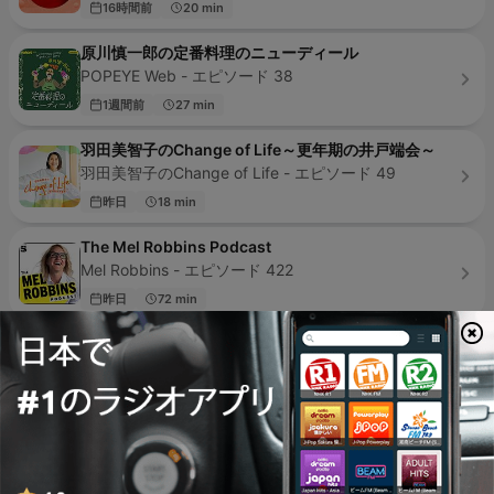
16時間前
20 min
原川慎一郎の定番料理のニューディール
POPEYE Web - エピソード 38
1週間前
27 min
羽田美智子のChange of Life～更年期の井戸端会～
羽田美智子のChange of Life - エピソード 49
昨日
18 min
The Mel Robbins Podcast
Mel Robbins - エピソード 422
昨日
72 min
マインドフルネス誘導瞑想
マインドフルネス誘導瞑想 | ココイマ - エピソード 13
10 7月 2026
120 min
All in the Mind
BBC Radio 4 - エピソード 307
08 7月 2026
40 min