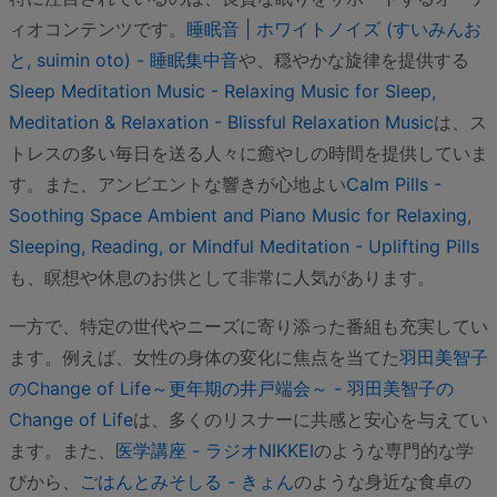
ィオコンテンツです。
睡眠音 | ホワイトノイズ (すいみんお
と, suimin oto) - 睡眠集中音
や、穏やかな旋律を提供する
Sleep Meditation Music - Relaxing Music for Sleep,
Meditation & Relaxation - Blissful Relaxation Music
は、ス
トレスの多い毎日を送る人々に癒やしの時間を提供していま
す。また、アンビエントな響きが心地よい
Calm Pills -
Soothing Space Ambient and Piano Music for Relaxing,
Sleeping, Reading, or Mindful Meditation - Uplifting Pills
も、瞑想や休息のお供として非常に人気があります。
一方で、特定の世代やニーズに寄り添った番組も充実してい
ます。例えば、女性の身体の変化に焦点を当てた
羽田美智子
のChange of Life～更年期の井戸端会～ - 羽田美智子の
Change of Life
は、多くのリスナーに共感と安心を与えてい
ます。また、
医学講座 - ラジオNIKKEI
のような専門的な学
びから、
ごはんとみそしる - きょん
のような身近な食卓の