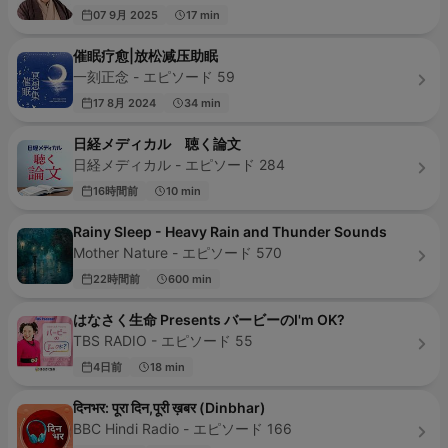
07 9月 2025
17 min
催眠疗愈|放松减压助眠
一刻正念 - エピソード 59
17 8月 2024
34 min
日経メディカル 聴く論文
日経メディカル - エピソード 284
16時間前
10 min
Rainy Sleep - Heavy Rain and Thunder Sounds
Mother Nature - エピソード 570
22時間前
600 min
はなさく生命 Presents バービーのI'm OK?
TBS RADIO - エピソード 55
4日前
18 min
दिनभर: पूरा दिन,पूरी ख़बर (Dinbhar)
BBC Hindi Radio - エピソード 166