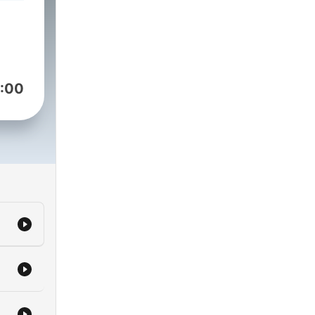
s.
ames
and
lls
:00