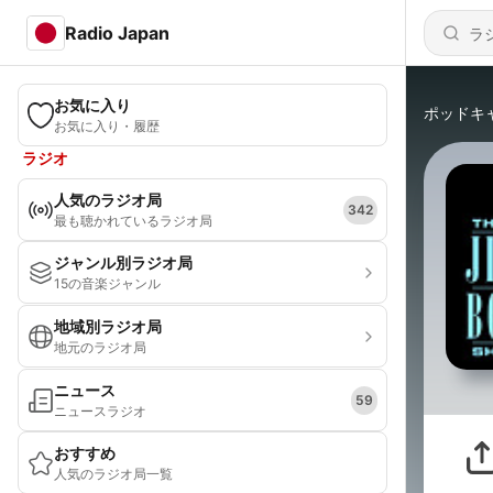
Radio Japan
お気に入り
ポッドキ
お気に入り・履歴
ラジオ
人気のラジオ局
342
最も聴かれているラジオ局
ジャンル別ラジオ局
15の音楽ジャンル
地域別ラジオ局
地元のラジオ局
ニュース
59
ニュースラジオ
おすすめ
人気のラジオ局一覧