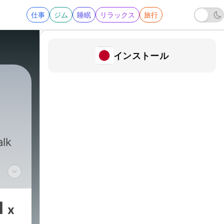
仕事
ジム
睡眠
リラックス
旅行
インストール
|
1824 - Jim Bohannon Show with Rich Va
alk
1
x