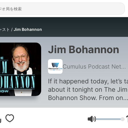
ャスト
Jim Bohannon
Jim Bohannon
Cumulus Podcast Network
If it happened today, let’s t
about it tonight on The Jim
Bohannon Show. From on
scene reporters to guest
experts and newsmakers,
音量
Jim’s guests provide