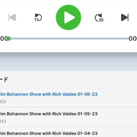
perspective on world event
You’ll hear from the top n
in politics, entertainment 
music, and we take your ca
too! It’s all on the Jim
:00
00
Bohannon Show!
ード
Jim Bohannon Show with Rich Valdes 01-06-23
023
Jim Bohannon Show with Rich Valdes 01-05-23
023
Jim Bohannon Show with Rich Valdes 01-04-23