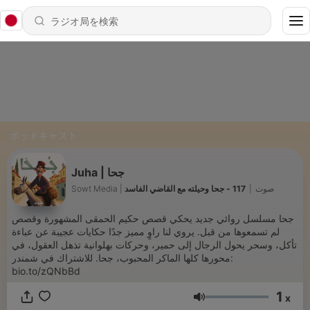
ポッドキャスト
Juha | جحا
117 - جحا وحيلته مع القاضي الفاسد
|
Sowt Media | صوت
جحا مسلسل روائي جديد يحكي قصص حكيم الحمقى المشهورة وقصص
لم تسمعوها من قبل. يروي لنا راوٍ مميز جدًا حكايات عجيبة عن عباءة
تأكل، وسحر يحول الرجال إلى حمير، وحركات بهلوانية تذهل العقول، في
محورها كلها الماكر المحبوب، جحا. للاشتراك في شمندر:
bio.to/zQNbBd
1
x
音量