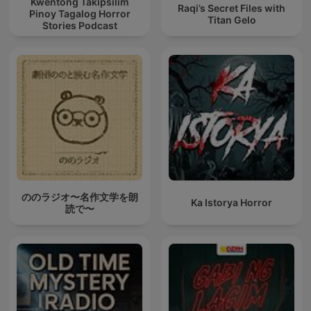
Kwentong Takipsilim
Raqi’s Secret Files with
Pinoy Tagalog Horror
Titan Gelo
Stories Podcast
ののラジオ〜名作文学を朗
Ka Istorya Horror
読で〜