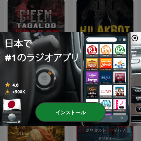
DieEm Stories: TAGALOG
HILAKBOT PINOY HORROR
HORROR STORIES
STORIES | The Podcast
インストール