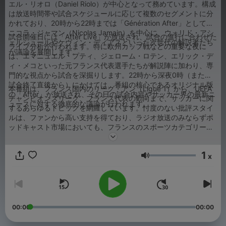
エル・リオロ（Daniel Riolo）が中心となって務めています。構成
は放送時間帯や試合スケジュールに応じて複数のセグメントに分
かれており、20時から22時までは「Génération After」として、
ニコラ・ジャマン（Nicolas Jamain）を中心に、ウォリド・アシ
試合開催日には「After Live」が放送され、試合の進行に合わせた
ェルシュールやケヴィン・ディアスといった次世代の解説者たち
ライブ分析が行われます。特に欧州カップ戦などの重要な夜に
が議論を展開します。
は、エマニュエル・プティ、ジェローム・ロテン、エリック・デ
ィ・メコといった元フランス代表選手たちが解説陣に加わり、専
門的な視点から試合を深掘りします。22時から深夜0時（または
試合終了直後から）にかけては、番組の核心であるオリジナル版
本番組は、フランス国内のリーグ・アン（Ligue 1）から、UEFA
の「After」が放送され、その日の試合内容やサッカー界の最新ニ
チャンピオンズリーグ、フランス代表の動向まで、サッカーに関
ュースに対する徹底的な議論が行われます。
するあらゆるトピックを網羅しています。忖度のない批評スタイ
ルは、ファンから高い支持を得ており、ラジオ放送のみならずポ
ッドキャスト市場においても、フランスのスポーツカテゴリーで
常に上位にランクインする象徴的な存在です。プロフェッショナ
ルなジャーナリズムと、熱烈なサポーターの視点を融合させた番
1
組構成により、フランスのサッカー文化を形成する重要なメディ
x
音量
アプラットフォームとなっています。
00:00
00:00