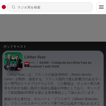
ポッドキャスト
L'After Foot
RMC
|
44366 - L'intégrale de L'After Foot du
vendredi 7 août 2026
「L'After Foot」は、フランスの放送局RMC（Radio Monte-
Carlo）が制作・放送する、フランス国内で最も影響力のあるサッ
カー専門のトークプログラムです。この番組は、サッカー界の本
音を代弁する鋭い批評と自由な議論を特徴としており、今シーズ
ンで放送開始20周年を迎える長寿番組として知られています。
番組の主な進行は、ギルバート・ブリスボワ（Gilbert Brisbois）
と、フランスのスポーツメディア界で辛口な批評で知られるダニ