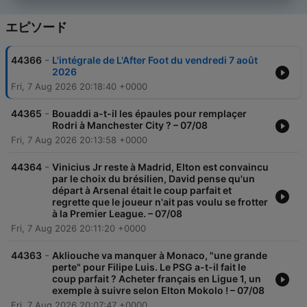
エピソード
-
44366
L'intégrale de L'After Foot du vendredi 7 août
2026
Fri, 7 Aug 2026 20:18:40 +0000
-
44365
Bouaddi a-t-il les épaules pour remplaçer
Rodri à Manchester City ? – 07/08
Fri, 7 Aug 2026 20:13:58 +0000
-
44364
Vinicius Jr reste à Madrid, Elton est convaincu
par le choix du brésilien, David pense qu'un
départ à Arsenal était le coup parfait et
regrette que le joueur n'ait pas voulu se frotter
à la Premier League. – 07/08
Fri, 7 Aug 2026 20:11:20 +0000
-
44363
Akliouche va manquer à Monaco, "une grande
perte" pour Filipe Luis. Le PSG a-t-il fait le
coup parfait ? Acheter français en Ligue 1, un
exemple à suivre selon Elton Mokolo ! – 07/08
Fri, 7 Aug 2026 20:07:47 +0000