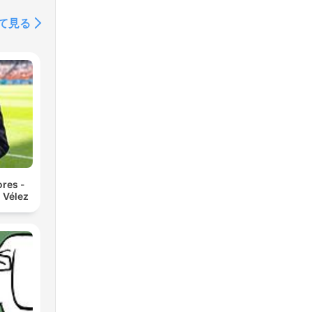
て見る
res -
 Vélez