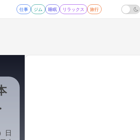
仕事
ジム
睡眠
リラックス
旅行
本
け
ド）日