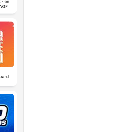
 - en
 AGF
oard