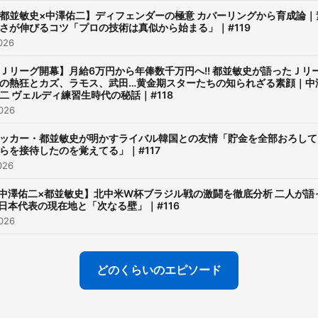
都並敏史×中澤佑二】ディフェンダーの極意 カバーリングから育成論｜
さが伸びるコツ「プロの技術は真似から始まる」｜#119
026
Ｊリーグ開幕】月給6万円から年俸数千万円へ!! 都並敏史が語ったＪリ
の熱狂とカズ、ラモス、武田…黄金期スターたちの知られざる素顔｜中
二 ヴェルディ練習生時代の秘話｜#118
026
ッカー・都並敏史が明かすライバル韓国との友情「貯金を全部おろして
らを接待したのを覚えてる」｜#117
026
中澤佑二×都並敏史】北中米W杯ブラジル戦の激闘を徹底分析 二人が語
日本代表の現在地と「次なる壁」｜#116
026
どのくらいのエピソード