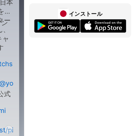
日本
を招
インストール
ター
ナン
ん、
キャ
す
itchside_form
/@yomiuri_podcast
公式
mi
st/pitchside/