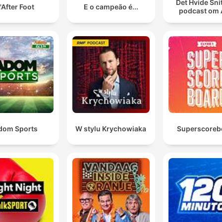
Det Hvide Snit
'After Foot
E o campeão é...
podcast om
dom Sports
W stylu Krychowiaka
Superscoreb