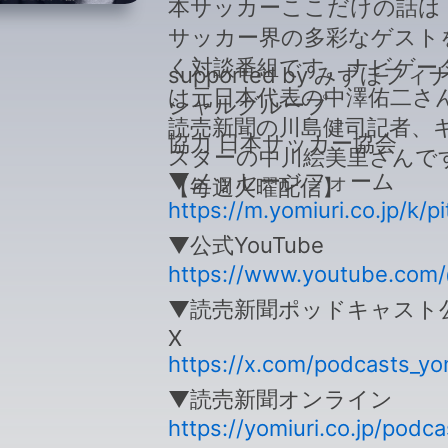
本サッカーここだけの話は 
サッカー界の多彩なゲスト
く対談番組です。ナビゲー
supported by みずほフィ
は元日本代表の中澤佑二さ
シャルグループ
読売新聞の川島健司記者、
協力 日本サッカー協会
スターの中川絵美里さんで
▼メッセージフォーム
【毎週火曜配信】
https://m.yomiuri.co.jp/k/p
▼公式YouTube
https://www.youtube.com
▼読売新聞ポッドキャスト
X
https://x.com/podcasts_yo
▼読売新聞オンライン
https://yomiuri.co.jp/podca