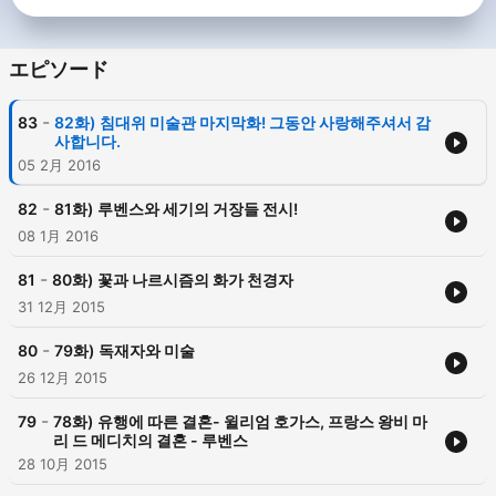
エピソード
-
83
82화) 침대위 미술관 마지막화! 그동안 사랑해주셔서 감
사합니다.
05 2月 2016
-
82
81화) 루벤스와 세기의 거장들 전시!
08 1月 2016
-
81
80화) 꽃과 나르시즘의 화가 천경자
31 12月 2015
-
80
79화) 독재자와 미술
26 12月 2015
-
79
78화) 유행에 따른 결혼- 윌리엄 호가스, 프랑스 왕비 마
리 드 메디치의 결혼 - 루벤스
28 10月 2015