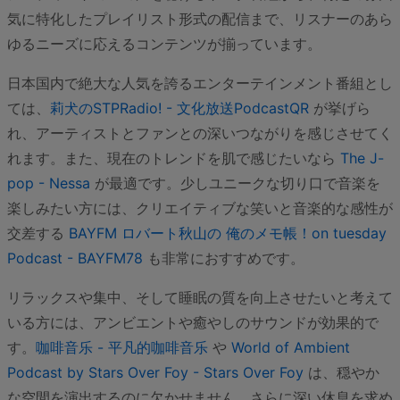
気に特化したプレイリスト形式の配信まで、リスナーのあら
ゆるニーズに応えるコンテンツが揃っています。
日本国内で絶大な人気を誇るエンターテインメント番組とし
ては、
莉犬のSTPRadio! - 文化放送PodcastQR
が挙げら
れ、アーティストとファンとの深いつながりを感じさせてく
れます。また、現在のトレンドを肌で感じたいなら
The J-
pop - Nessa
が最適です。少しユニークな切り口で音楽を
楽しみたい方には、クリエイティブな笑いと音楽的な感性が
交差する
BAYFM ロバート秋山の 俺のメモ帳！on tuesday
Podcast - BAYFM78
も非常におすすめです。
リラックスや集中、そして睡眠の質を向上させたいと考えて
いる方には、アンビエントや癒やしのサウンドが効果的で
す。
咖啡音乐 - 平凡的咖啡音乐
や
World of Ambient
Podcast by Stars Over Foy - Stars Over Foy
は、穏やか
な空間を演出するのに欠かせません。さらに深い休息を求め