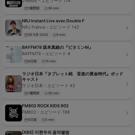
J-WAVE - エピソード 174
1週間前
38 min
NRJ Instant Live avec Double F
NRJ France - エピソード 142
06 8月 2025
9 min
BAYFM78 坂本真綾の『ビタミンM』
BAYFM78 - エピソード 4
6日前
15 min
ラジオ日本『タブレット純 音楽の黄金時代』ポッド
キャスト
ラジオ日本 - エピソード 43
1週間前
30 min
FM802 ROCK KIDS 802
FM802 - エピソード 198
6日前
5 min
[KBS] 이현우의 음악앨범