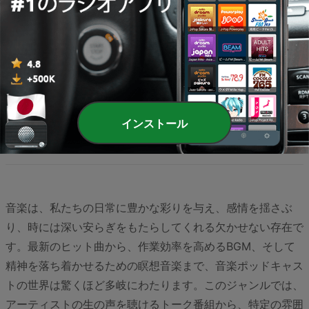
BAYFM78 TERU (GLAY)の『TERU ME NIGHT
GLAY』
BAYFM78 - エピソード 5
昨日
32 min
ページ
3
/
4
<
3
4
>
インストール
音楽は、私たちの日常に豊かな彩りを与え、感情を揺さぶ
り、時には深い安らぎをもたらしてくれる欠かせない存在で
す。最新のヒット曲から、作業効率を高めるBGM、そして
精神を落ち着かせるための瞑想音楽まで、音楽ポッドキャス
トの世界は驚くほど多岐にわたります。このジャンルでは、
アーティストの生の声を聴けるトーク番組から、特定の雰囲