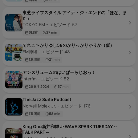
東芝ライフスタイル アイナ・ジ・エンドの「ほな、ま
た」
TOKYO FM - エピソード 57
6日前
27 min
てれこ〜かりゆし58のかりっかりかりか（仮）
FM沖縄 - エピソード 48
1週間前
21 min
アンスリュームのはいぱーらじおっ！
interfm - エピソード 52
26 9月 2024
57 min
The Jazz Suite Podcast
Norvell Molex Jr. - エピソード 176
1週間前
58 min
King Gnu新井和輝 J-WAVE SPARK TUESDAY～
TALK PART～