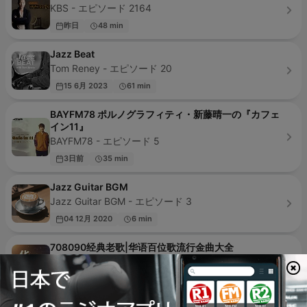
KBS - エピソード 2164
昨日
48 min
Jazz Beat
Tom Reney - エピソード 20
15 6月 2023
61 min
BAYFM78 ポルノグラフィティ・新藤晴一の『カフェ
イン11』
BAYFM78 - エピソード 5
3日前
35 min
Jazz Guitar BGM
Jazz Guitar BGM - エピソード 3
04 12月 2020
6 min
708090经典老歌|华语百位歌流行金曲大全
南柚情感 - エピソード 773
17 5月 2026
4 min