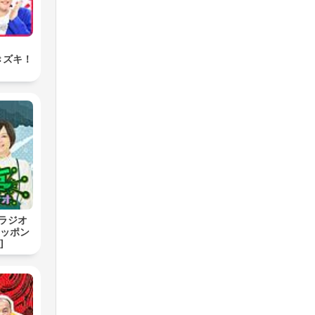
きズキ！
ラジオ
ニッポン
]