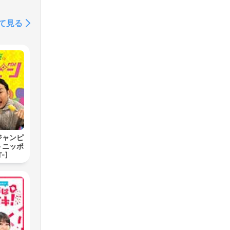
て見る
ジャンピ
トニッポ
-]