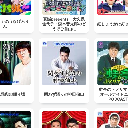
真誠presents 大久保
リカのうなげろり
佳代子・森本晋太郎のど
紅しょうがは好
ん！！
うぞご自由に
蛙亭のトノサマ
気階段の踊り場
問わず語りの神田伯山
[オールナイト
PODCAST