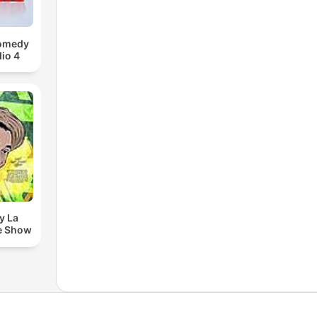
Comedy
io 4
y La
e Show