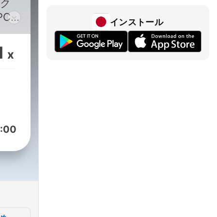
PC
インストール
推
クキ
1
x
:00
egory/160
下の
いい
o/podcast/en.html