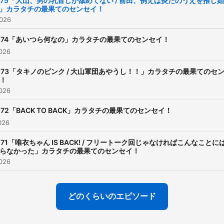
175「大山、男の乳首しか舐めてない / 前田、例えば炎たのうえを推し
」カラタチの最果てのセンセイ！
https://www.tbsradio.jp/po
026
174「あいつら何なの」カラタチの最果てのセンセイ！
026
173「タキノのピンク / 大山軍団あやうし！！」カラタチの最果てのセ
！
026
172「BACK TO BACK」カラタチの最果てのセンセイ！
026
171「唯衣ちゃん IS BACK! / フリートーク回じゃなければこんなことに
らなかった」カラタチの最果てのセンセイ！
026
どのくらいのエピソード