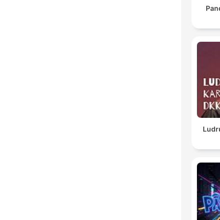
Pan
Ludr