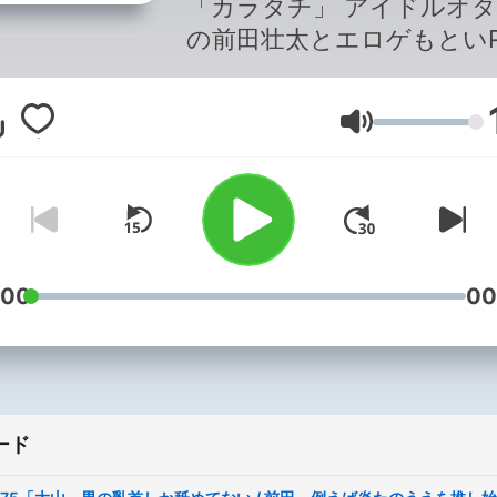
「カラタチ」 アイドルオタク
の前田壮太とエロゲもとい
ゲームオタクの大山和也が、 
しへの愛を語り尽くすオタ
音量
ュレーションバラエティ！ ＼
オタクのみんな集まれ／ メー
ル： saihate@tbs.co.jp Twitter
ハッシュタグ： #最果てのセン
セイ 提供：FUSSY カラタチの
応援企画はコチラから！
:00
00
https://www.fussy.fun/cat
番組作りの参考のため、以
アンケートにご協力をお願
たします。
ード
https://www.tbs.co.jp/radi
TBS Podcastサイト：