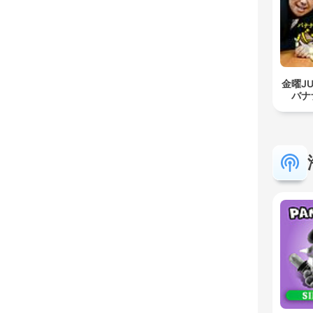
金曜J
バナ