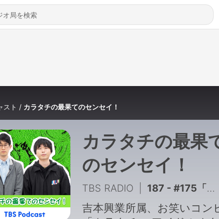
ャスト
カラタチの最果てのセンセイ！
カラタチの最果
のセンセイ！
TBS RADIO
|
187 - #175「大山、男の乳首しか舐めてない / 前田、例えば炎たのうえを推し始める」カラタチの最果てのセンセイ！
吉本興業所属、お笑いコン