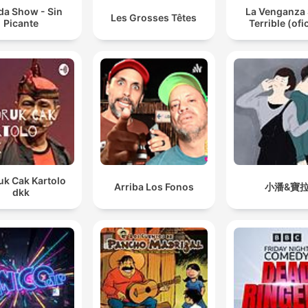
da Show - Sin
La Venganza 
Les Grosses Têtes
Picante
Terrible (ofic
uk Cak Kartolo
Arriba Los Fonos
小潘&寶
dkk