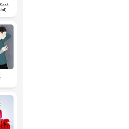
Será
ial)
拉