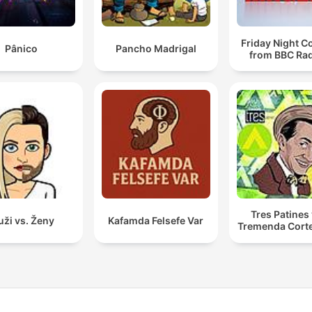
Friday Night 
Pânico
Pancho Madrigal
from BBC Rad
Tres Patines 
ži vs. Ženy
Kafamda Felsefe Var
Tremenda Cort