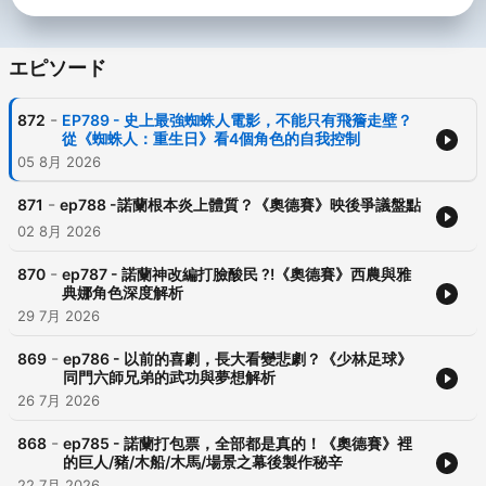
videos, with attribution Link:
https://www.youtube.com/audiolibrary/
エピソード
-
872
EP789 - 史上最強蜘蛛人電影，不能只有飛簷走壁？
從《蜘蛛人：重生日》看4個角色的自我控制
05 8月 2026
-
871
ep788 -諾蘭根本炎上體質？《奧德賽》映後爭議盤點
02 8月 2026
-
870
ep787 - 諾蘭神改編打臉酸民 ?!《奧德賽》西農與雅
典娜角色深度解析
29 7月 2026
-
869
ep786 - 以前的喜劇，長大看變悲劇？《少林足球》
同門六師兄弟的武功與夢想解析
26 7月 2026
-
868
ep785 - 諾蘭打包票，全部都是真的！《奧德賽》裡
的巨人/豬/木船/木馬/場景之幕後製作秘辛
22 7月 2026