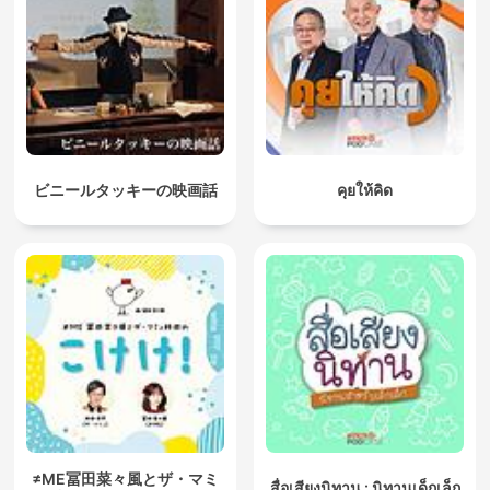
ビニールタッキーの映画話
คุยให้คิด
≠ME冨田菜々風とザ・マミ
สื่อเสียงนิทาน : นิทานเด็กเล็ก