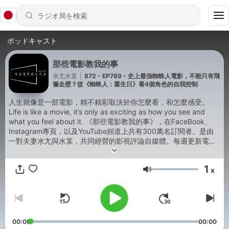
ポッドキャスト
那些電影教我的事
水尢水某
|
872 - EP789 - 史上最強蜘蛛人電影，不能只有飛
簷走壁？從《蜘蛛人：重生日》看4個角色的自我控制
人生就像是一部電影，精不精彩取決於你怎麼看，和怎麼感受。
Life is like a movie, it’s only as exciting as how you see and
what you feel about it. 《那些電影教我的事》，在FaceBook、
Instagram專頁，以及YouTube頻道上共有300萬名訂閱者。是由
一對夫妻水尢與水某，共同經營的影視評論自媒體。每週更新電
影、影集、動漫等等內容帶給兩人的啟發。 歡迎來到我們的
Podcast頻道收聽我們想要盡情聊的大小事，同樣的內容也可以在
1
x
YouTube頻道上收看，配有影視畫面的影音呈現版本，也可以觀看
音量
更多，其他作品的深度解析！ 其他平台資訊 FB：
https://www.facebook.com/lessonsfrommovies IG：
https://www.instagram.com/lessonsfrommovies/ YT：
https://bit.ly/2wOTHd8 LINE：@lessonsfrommovies Email：
shuimou@gmail.com 🎵 Intro/Outro Music: “Et Voila” by Chris
00:00
00:00
Haugen Source: YouTube Audio Library License: Free to use in