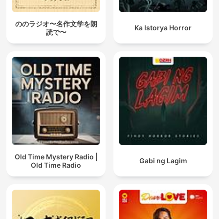
ののラジオ〜名作文学を朗
Ka Istorya Horror
読で〜
Old Time Mystery Radio |
Gabi ng Lagim
Old Time Radio