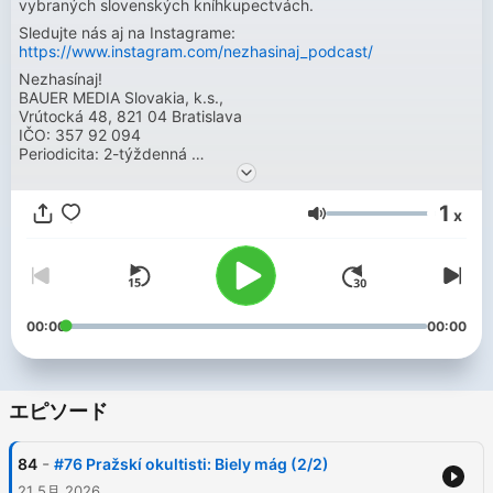
vybraných slovenských kníhkupectvách.
Sledujte nás aj na Instagrame:
https://www.instagram.com/nezhasinaj_podcast/
Nezhasínaj!
BAUER MEDIA Slovakia, k.s.,
Vrútocká 48, 821 04 Bratislava
IČO: 357 92 094
Periodicita: 2-týždenná
EČP: EV 92/23/EPP
1
x
音量
00:00
00:00
エピソード
-
84
#76 Pražskí okultisti: Biely mág (2/2)
21 5月 2026