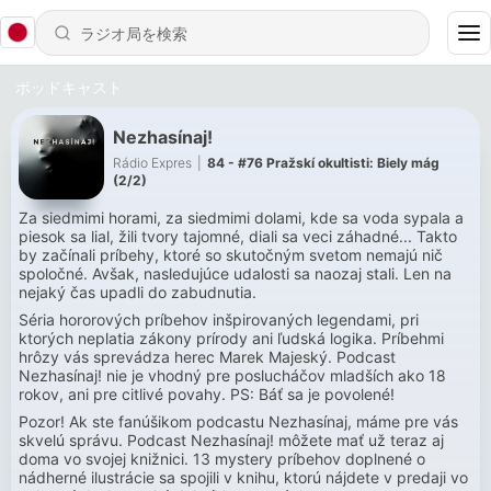
ポッドキャスト
Nezhasínaj!
Rádio Expres
|
84 - #76 Pražskí okultisti: Biely mág
(2/2)
Za siedmimi horami, za siedmimi dolami, kde sa voda sypala a
piesok sa lial, žili tvory tajomné, diali sa veci záhadné... Takto
by začínali príbehy, ktoré so skutočným svetom nemajú nič
spoločné. Avšak, nasledujúce udalosti sa naozaj stali. Len na
nejaký čas upadli do zabudnutia.
Séria hororových príbehov inšpirovaných legendami, pri
ktorých neplatia zákony prírody ani ľudská logika. Príbehmi
hrôzy vás sprevádza herec Marek Majeský. Podcast
Nezhasínaj! nie je vhodný pre poslucháčov mladších ako 18
rokov, ani pre citlivé povahy. PS: Báť sa je povolené!
Pozor! Ak ste fanúšikom podcastu Nezhasínaj, máme pre vás
skvelú správu. Podcast Nezhasínaj! môžete mať už teraz aj
doma vo svojej knižnici. 13 mystery príbehov doplnené o
nádherné ilustrácie sa spojili v knihu, ktorú nájdete v predaji vo