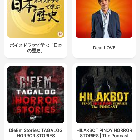
ボイスドラマで学ぶ「日本
Dear LOVE
の歴史」
DieEm Stories: TAGALOG
HILAKBOT PINOY HORROR
HORROR STORIES
STORIES | The Podcast