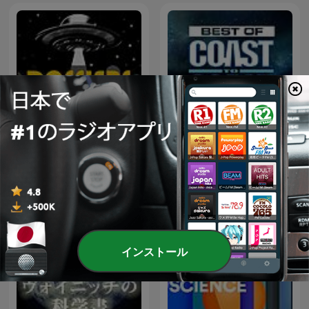
The Best of Coast to Coast
Dossiers OVNI
AM
インストール