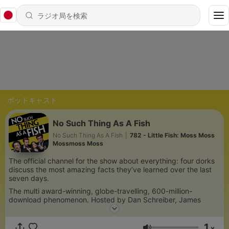
ポッドキャスト
No Such Thing As A Fish
No Such Thing As A Fish
|
782 - Little Fish: Moss Moss
Mossmoss Moss
The official channel for the show about everything: four dorks
discuss the most amazing facts they’ve learned over the last
seven days.
The multi award-winning, globe-travelling, 600-million-
download phenomenon. Hosted by Dan Schreiber, James
Harkin, Andrew Hunter Murray and Anna Ptaszynski.
1
x