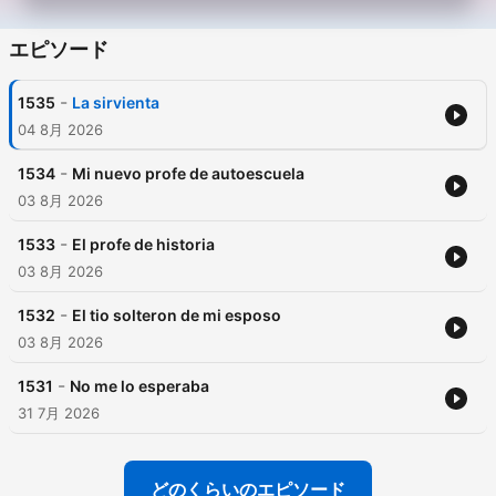
エピソード
-
1535
La sirvienta
04 8月 2026
-
1534
Mi nuevo profe de autoescuela
03 8月 2026
-
1533
El profe de historia
03 8月 2026
-
1532
El tio solteron de mi esposo
03 8月 2026
-
1531
No me lo esperaba
31 7月 2026
どのくらいのエピソード