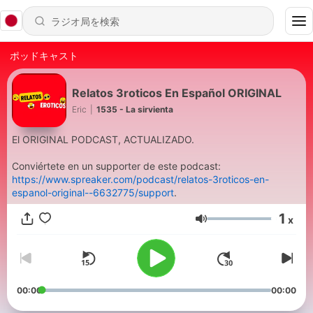
ポッドキャスト
Relatos 3roticos En Español ORIGINAL
Eric
|
1535 - La sirvienta
El ORIGINAL PODCAST, ACTUALIZADO.
Conviértete en un supporter de este podcast:
https://www.spreaker.com/podcast/relatos-3roticos-en-
espanol-original--6632775/support
.
1
x
音量
00:00
00:00