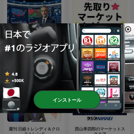
楽天証券PRESENTS 先取り
今日の米国株速報
★マーケットレビュー
インストール
週刊 日経トレンディ＆クロ
西山孝四郎のマーケットス
ストレンド
クエア