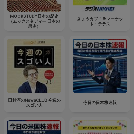
MOOKSTUDY日本の歴史
きょうカブ！＠マーケッ
（ムックスタディー 日本の
ト・テラス
歴史）
田村淳のNewsCLUB 今週の
今日の日本株速報
スゴい人