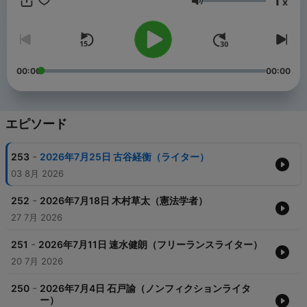
1
x
音量
【出演者】
・ロンドンブーツ1号2号田村淳
・島田さくら弁護士 or 正木裕美弁護士（アディーレ法律事務
所）
00:00
00:00
・砂山圭大郎（文化放送アナウンサー）
エピソード
-
253
2026年7月25日 古谷経衡（ライター）
03 8月 2026
-
252
2026年7月18日 木村草太（憲法学者）
27 7月 2026
-
251
2026年7月11日 速水健朗（フリーランスライター）
20 7月 2026
-
250
2026年7月4日 石戸諭（ノンフィクションライタ
ー）