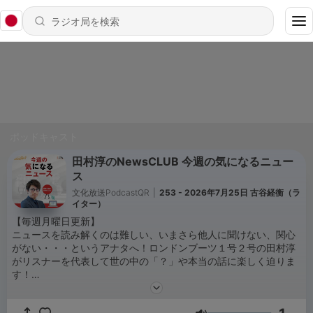
ポッドキャスト
田村淳のNewsCLUB 今週の気になるニュー
ス
文化放送PodcastQR
|
253 - 2026年7月25日 古谷経衡（ラ
イター）
【毎週月曜日更新】
ニュースを読み解くのは難しい、いまさら他人に聞けない、関心
がない・・・というアナタへ！ロンドンブーツ１号２号の田村淳
がリスナーを代表して世の中の「？」や本当の話に楽しく迫りま
す！
１週間のニュース・出来事を、同世代のコメンテーター陣と「自
主規制」することなく言いたい放題で振り返ります！