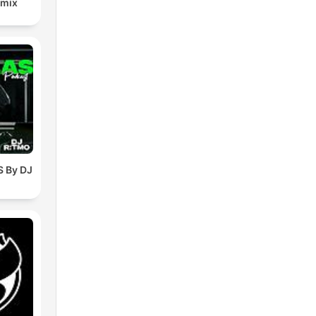
emix
 By DJ