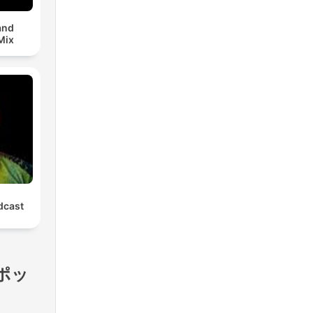
and
Mix
cast
のポッ