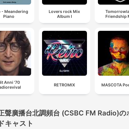
p - Meandering
Lovers rock Mix
Tomorrowl
Piano
Album I
Friendship 
it Anni '70
RETROMIX
MASCOTA Pod
adiorevival
正聲廣播台北調頻台 (CSBC FM Radio)
ドキャスト