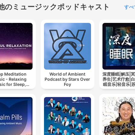
他のミュージックポッドキャスト
すべ
ep Meditation
World of Ambient
深度睡眠|解压|冥
ic - Relaxing
Podcast by Stars Over
养生|艺术疗愈|白
ic for Sleep,
Foy
眠音乐|轻音乐|
editation &
道
Relaxation