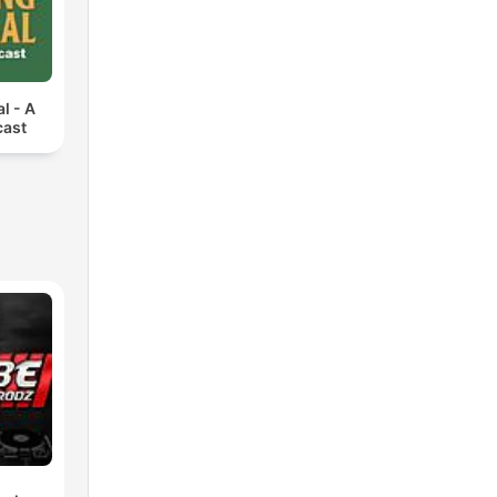
l - A
cast