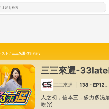
ャスト
三三來遲-33lately
三三來遲-33late
三三來遲
|
138 - EP125// 從嘻哈葉子楣到全方位男偶像，【美麗本人 aka 李包比】的進化之路
人之初，信本三，多力多滋
吃(?)