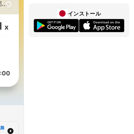
都無
吧~
インストール
1
x
ng
:00
之路