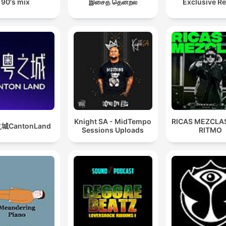
90's mix
இசைத் தென்றல்
Exclusive R
Knight SA - MidTempo
RICAS MEZCLAS
城CantonLand
Sessions Uploads
RITMO