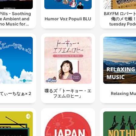
Pills - Soothing
BAYFM ロバー
e Ambient and
Humor Voz Populi BLU
俺のメモ帳！
no Music for
tuesday Pod
ing, Sleeping,
ng, or Mindful
Meditation
喋るズ「トーキョー・エ
てぃーちなぁ×２
Relaxing Mu
フエムロヒー」