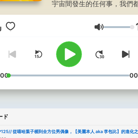
宇宙間發生的任何事，我們
所不聊，一起進入三三的世界
Powered by
Firstory Hosti
音量
:00
00
ード
P125// 從嘻哈葉子楣到全方位男偶像，【美麗本人 aka 李包比】的進化