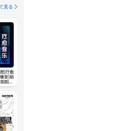
て見る
想|疗愈
噪音|助
苏阳阳频