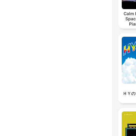
Calm 
Spac
Pia
Relax
Readi
ＨＹの