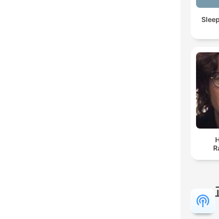
Slee
H
R