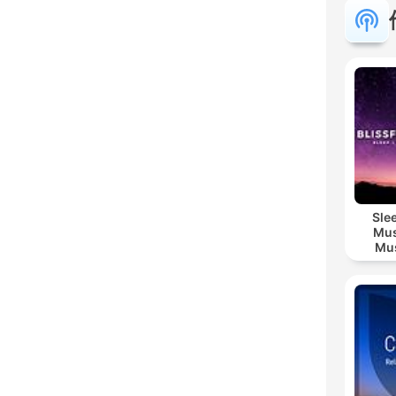
Sle
Mus
Mus
M