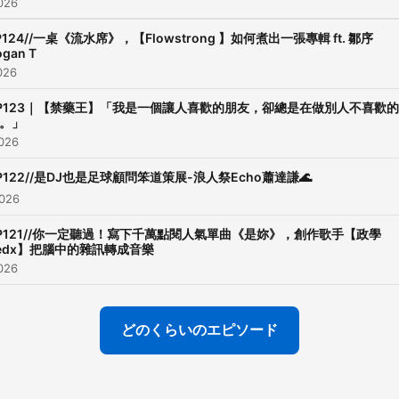
026
P124//一桌《流水席》，【Flowstrong 】如何煮出一張專輯 ft. 鄒序
ogan T
026
P123｜【禁藥王】「我是一個讓人喜歡的朋友，卻總是在做別人不喜歡的
。」
026
P122//是DJ也是足球顧問笨道策展-浪人祭Echo蕭達謙🌊
026
P121//你一定聽過！寫下千萬點閱人氣單曲《是妳》，創作歌手【政學
edx】把腦中的雜訊轉成音樂
026
どのくらいのエピソード