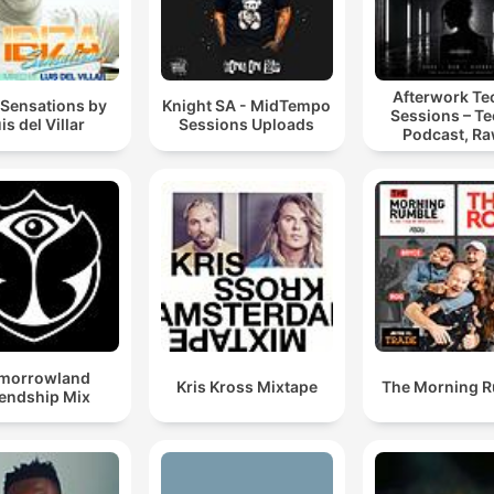
Afterwork T
 Sensations by
Knight SA - MidTempo
Sessions – T
is del Villar
Sessions Uploads
Podcast, Ra
Hypnotic Te
Mixes
morrowland
Kris Kross Mixtape
The Morning 
iendship Mix