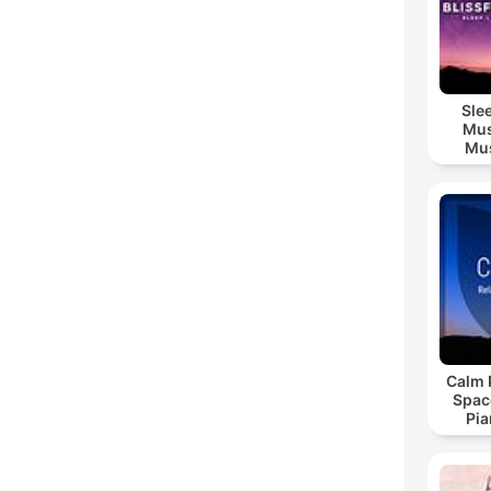
Sle
Mus
Mus
M
Calm 
Spac
Pia
Relax
Readi