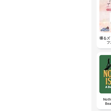
喋るズ
フ
Noth
Bea