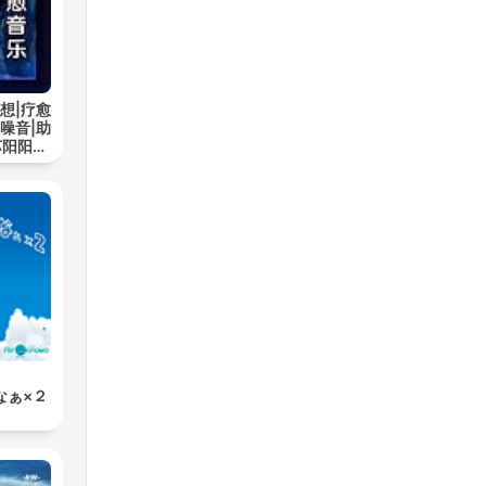
想|疗愈
噪音|助
苏阳阳频
なぁ×２