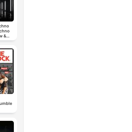
echno
echno
w &
chno
Rumble