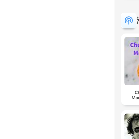
C
Man