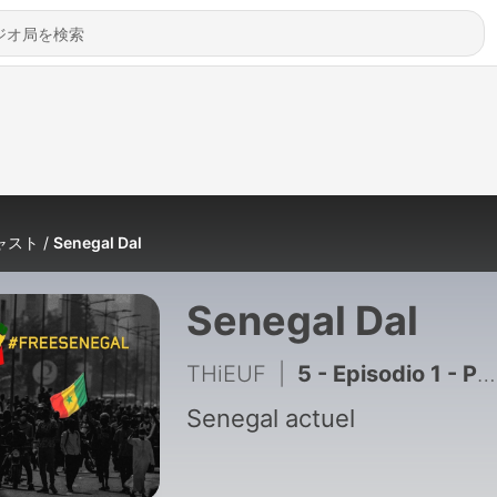
ャスト
Senegal Dal
Senegal Dal
THiEUF
|
5 - Episodio 1 - Podcast Amoul Baye By Nigga Thieuf
Senegal actuel