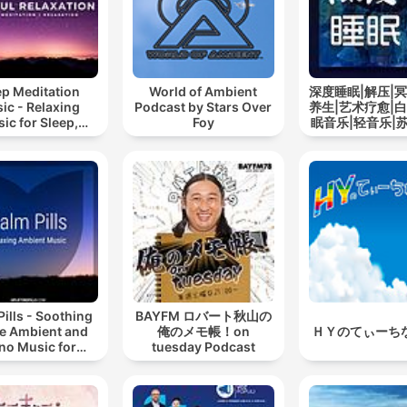
ep Meditation
World of Ambient
深度睡眠|解压|冥
ic - Relaxing
Podcast by Stars Over
养生|艺术疗愈|白
ic for Sleep,
Foy
眠音乐|轻音乐|
editation &
道
Relaxation
Pills - Soothing
BAYFM ロバート秋山の
e Ambient and
俺のメモ帳！on
ＨＹのてぃーち
no Music for
tuesday Podcast
ing, Sleeping,
ng, or Mindful
Meditation