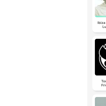
Ibiza
Lu
To
Fr