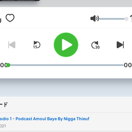
音量
:00
00
ード
odio 1 - Podcast Amoul Baye By Nigga Thieuf
021