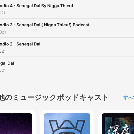
odio 4 - Senegal Dal By Nigga Thieuf
021
odio 3 - Senegal Dal ( Nigga Thieuf) Podcast
021
odio 2 - Senegal Dal
021
gal Dal
021
他のミュージックポッドキャスト
すべ