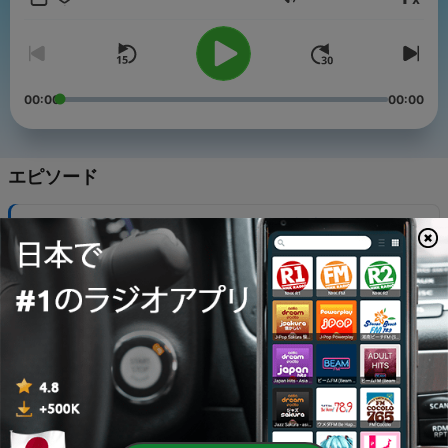
音量
（來聽聽看，搞不好你也會發現：啊，原來可以這樣想！）
Powered by
Firstory Hosting
00:00
00:00
エピソード
-
351
優秀是卓越的敵人《從A到A+》｜槓桿說書EP5
06 8月 2026
-
350
不想再喝酒的人都點進來【S6E22】
03 8月 2026
-
349
建立人脈的四大關鍵｜槓桿內訓EP6
31 7月 2026
-
348
伴侶在一起的每一天，都值得慶祝【S6E21】ft.小歐
30 7月 2026