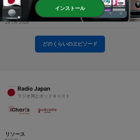
インストール
-
347
什麼樣的信仰該讓你亮紅燈？ 高風險信仰的五大特徵
【S6E20】
29 7月 2026
どのくらいのエピソード
Radio Japan
ラジオ局とポッドキャスト
リソース