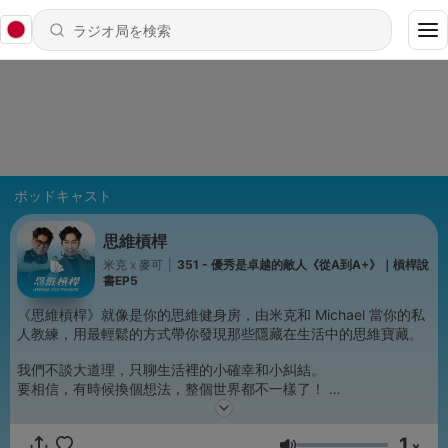
ポッドキャスト
思維槓桿
米克 x 麥可
|
351 - 優秀是卓越的敵人《從A到A+》｜槓桿說
書EP5
《思維槓桿》就像是你的思維健身房，由米克和 Michael 當你的私
人教練，用最輕鬆的方式帶你發現那些隱藏在生活中的思維寶藏。
我們不談大道理，只聊生活裡的小確幸和小糾結。
要相信，有時候換個想法，整個世界都不一樣了！
來吧，讓我們一起用輕鬆的對談，找出思維的支點，槓桿出更自由
的人生。
1
x