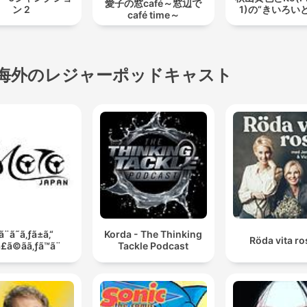
愛子の窓café～窓辺で
ン 2
1)の“きいろい
café time～
海外のレジャーポッドキャスト
ã¨ã˜ã‚ƒã±ã‚“
Korda - The Thinking
Röda vita r
£ã©ãã‚ƒã™ã¨
Tackle Podcast