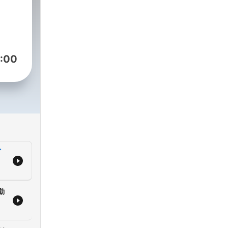
取が
てい
リス
笑い
を積
民の
手と
好家
:00
ニテ
強い
色濃
香川
イン
自の
割を
イ
動