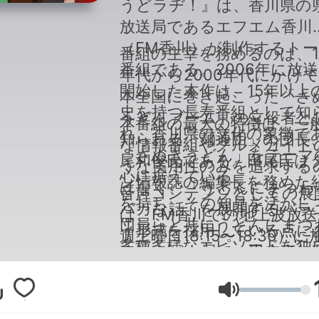
うどラヂ！』は、香川県の
放送局であるエフエム香川
（FM香川）が制作するト
番組の主宰を務めるのは、1
番組である。2006年に放
年代から2000年代にかけ
開始した本作は、15年以上
本全国に巻き起こった「さ
史を持つ長寿番組として知
うどんブーム」の立役者と
本番組の最大の特徴は、一
れ、香川県の文化の象徴で
知られる「麺通団」の団長
な情報番組やグルメガイド
「さぬきうどん」をテーマ
尾和俊氏である。田尾氏は
うな実用性のみを追求する
心に据えている。
ン情報誌の編集長を務めた
はなく、「うどんにまつわ
音声コンテンツとしての展
を持ち、その知見を活かし
バカな話」を展開するバラ
は、FM香川での地上波放送
団員らと共にうどんにまつ
ィ形式を採用している点に
週土曜日18:15〜18:30）に
多種多様なエピソードを独
る。うどん屋での出来事、
え、ポッドキャスト形式で
視点で切り取っている。
の食べ方のこだわり、ある
信も継続的に行われている
うどんから派生した日常の
音量
ッドキャスト版は毎週金曜
まで、ユーモアを交えた軽