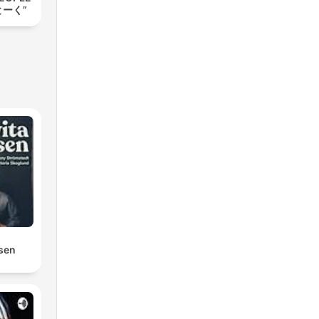
とーく”
osen