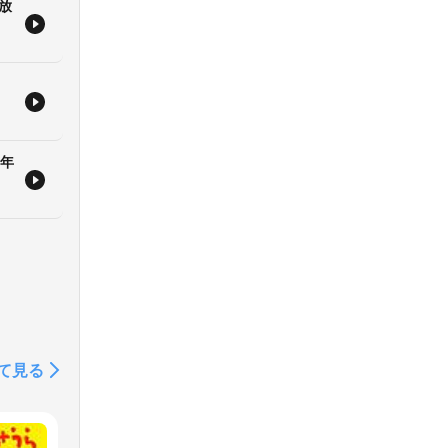
放
6年
て見る