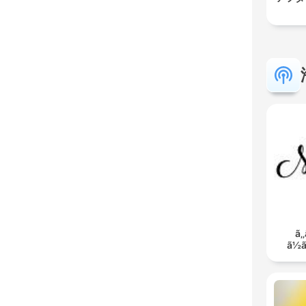
ã‚‚
ã½ã