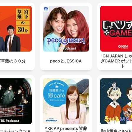
IGN JAPAN 
下草薙の３０分
pecoとJESSICA
ぎGAMER ポッ
ト
YKK AP presents 皆藤
ー6ジャンクショ
秋山黄色とIto(P