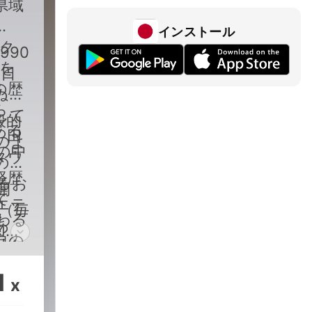
県域
インストール
ーク
990
送を
て日
の歴
ぬき
ら
して
般的
ある
、田
のよ
の中
タウ
ので
経歴
るお
開
て、
エテ
（毎
わる
あ
加
自の
独自
の配
いは
。ポ
1
x
雑記
日に
快な