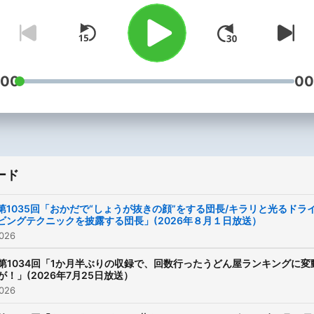
更新され、地域外からも聴
トークが番組の主軸となっ
可能となっている。また、
る。このスタイルは「半お
ナーからのメッセージ投稿
番組」とも称され、地元住
極的に採用しており、送り
みならず、全国のうどん愛
:00
00
受け手の距離が近いコミュ
やサブカルチャー層から根
ィメディアとしての性質を
支持を得ている。
く反映している。番組は、
のうどん文化をエンターテ
メントの側面から支え、独
ード
コミュニティを形成する役
第1035回「おかだで“しょうが抜きの顔”をする団長/キラリと光るドラ
果たし続けている。
ビングテクニックを披露する団長」(2026年８月１日放送）
026
第1034回「1か月半ぶりの収録で、回数行ったうどん屋ランキングに変
が！」(2026年7月25日放送）
026