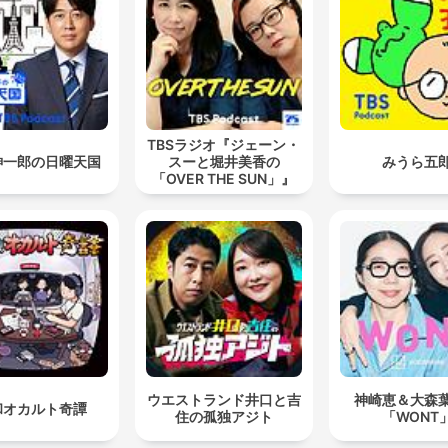
TBSラジオ『ジェーン・
紳一郎の日曜天国
スーと堀井美香の
みうら五
「OVER THE SUN」』
ウエストランド井口と吉
神崎恵＆大森
和オカルト奇譚
住の孤独アジト
「WONT