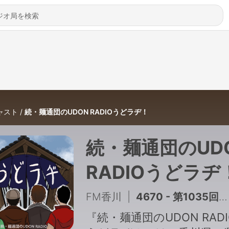
ャスト
続・麺通団のUDON RADIOうどラヂ！
続・麺通団のUD
RADIOうどラヂ
FM香川
|
4670 - 第1035回「おかだで“しょうが抜きの顔”をする団長/キラリと光るドライビングテクニックを披露する団長」(2026年８月１日放送）
『続・麺通団のUDON RADI