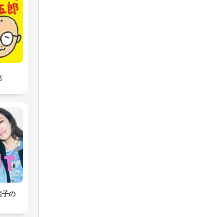
郎
葉子の
」