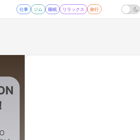
仕事
ジム
睡眠
リラックス
旅行
ON
！
O