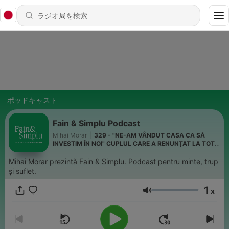
ポッドキャスト
Fain & Simplu Podcast
Mihai Morar
|
329 - "NE-AM VÂNDUT CASA CA SĂ
INVESTIM ÎN NOI" CUPLUL CARE A RENUNȚAT LA TOT
PENTRU… I Fain & Simplu 315
Mihai Morar prezintă Fain & Simplu. Podcast pentru minte, trup
și suflet.
1
x
音量