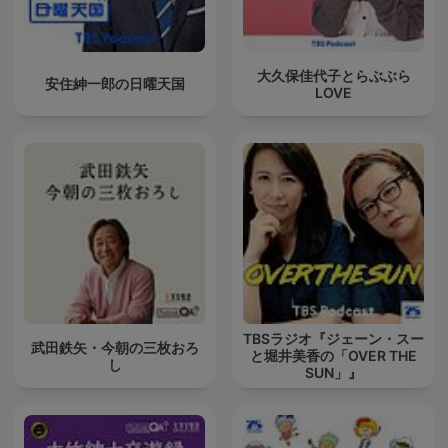
大久保佳代子とらぶぶら
安住紳一郎の日曜天国
LOVE
TBSラジオ『ジェーン・スー
武田鉄矢・今朝の三枚おろ
と堀井美香の「OVER THE
し
SUN」』