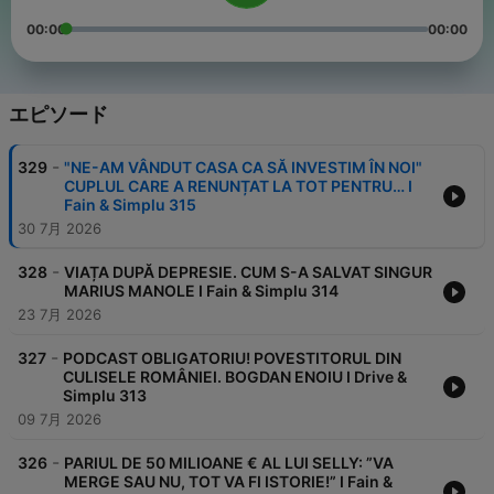
00:00
00:00
エピソード
-
329
"NE-AM VÂNDUT CASA CA SĂ INVESTIM ÎN NOI"
CUPLUL CARE A RENUNȚAT LA TOT PENTRU… I
Fain & Simplu 315
30 7月 2026
-
328
VIAȚA DUPĂ DEPRESIE. CUM S-A SALVAT SINGUR
MARIUS MANOLE I Fain & Simplu 314
23 7月 2026
-
327
PODCAST OBLIGATORIU! POVESTITORUL DIN
CULISELE ROMÂNIEI. BOGDAN ENOIU I Drive &
Simplu 313
09 7月 2026
-
326
PARIUL DE 50 MILIOANE € AL LUI SELLY: ”VA
MERGE SAU NU, TOT VA FI ISTORIE!” I Fain &