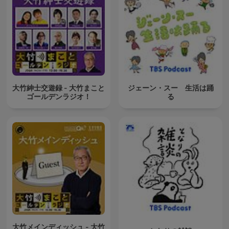
大竹紳士交遊録 - 大竹まこと
ジェーン・スー 生活は踊
ゴールデンラジオ！
る
大竹メインディッシュ - 大竹