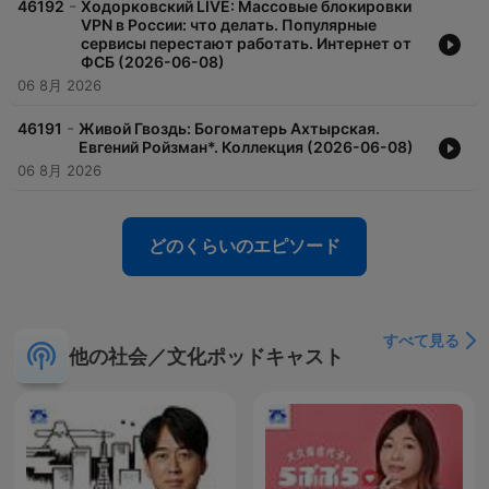
-
46192
Ходорковский LIVE: Массовые блокировки
VPN в России: что делать. Популярные
сервисы перестают работать. Интернет от
ФСБ (2026-06-08)
06 8月 2026
-
46191
Живой Гвоздь: Богоматерь Ахтырская.
Евгений Ройзман*. Коллекция (2026-06-08)
06 8月 2026
どのくらいのエピソード
すべて見る
他の社会／文化ポッドキャスト