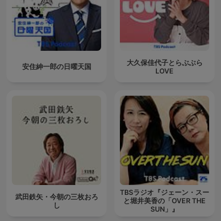
大久保佳代子とらぶぶら
安住紳一郎の日曜天国
LOVE
TBSラジオ『ジェーン・スー
武田鉄矢・今朝の三枚おろ
と堀井美香の「OVER THE
し
SUN」』