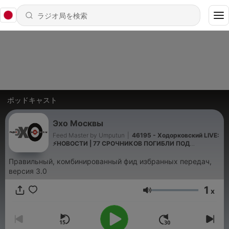
ポッドキャスト
Эхо Москвы
Feed Master by Umputun
|
46195 - Ходорковский LIVE:
⚡️НОВОСТИ | 77 СРОЧНИКОВ ПОГИБЛИ ПОД
КУРСКОМ | АЛАУДИНОВ ТРЕБУЕТ КАЗНЕЙ | ПУТИНА
ВЫЗВАЛИ НА РАЗГОВОР (2026-06-08)
Правильный, комбинированный фид избранных передач,
версия 3.0
1
x
音量