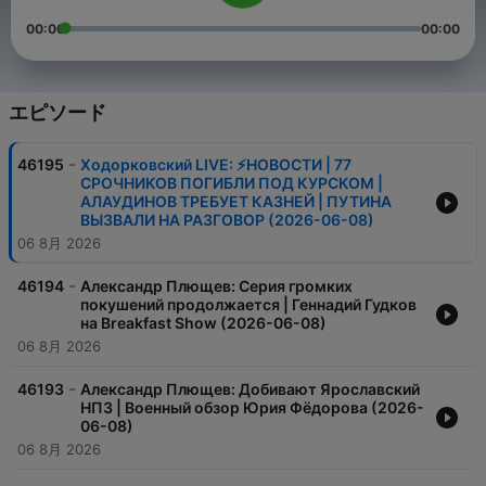
00:00
00:00
エピソード
-
46195
Ходорковский LIVE: ⚡️НОВОСТИ | 77
СРОЧНИКОВ ПОГИБЛИ ПОД КУРСКОМ |
АЛАУДИНОВ ТРЕБУЕТ КАЗНЕЙ | ПУТИНА
ВЫЗВАЛИ НА РАЗГОВОР (2026-06-08)
06 8月 2026
-
46194
Александр Плющев: Серия громких
покушений продолжается | Геннадий Гудков
на Breakfast Show (2026-06-08)
06 8月 2026
-
46193
Александр Плющев: Добивают Ярославский
НПЗ | Военный обзор Юрия Фёдорова (2026-
06-08)
06 8月 2026