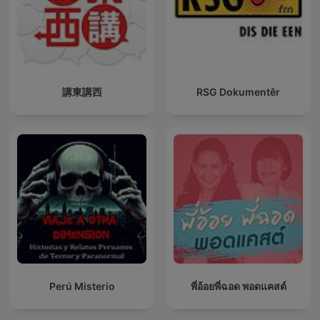
講東講西
RSG Dokumentêr
Perú Misterio
พี่อ้อยพี่ฉอด พอดแคสต์