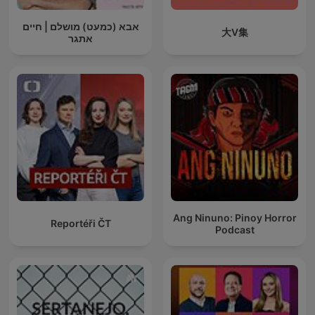
אבא (כמעט) מושלם | חיים
大V集
אתגר
Ang Ninuno: Pinoy Horror
Reportéři ČT
Podcast