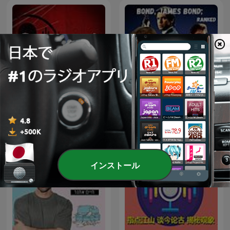
Snapped: Women Who
Bond, James Bond:
Murder
Ranked
インストール