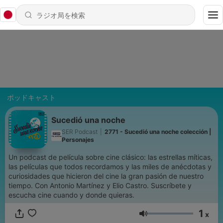
ポッドキャスト
Sucedió una noche
SER Podcast
|
2771 - Sucedió una noche colección |
Personajes
Un podcast de película sobre cine clásico: las estrellas míticas,
las películas que todos recordamos y las miles de anécdotas y
curiosidades que hicieron del cine la gran pasión de nuestro
tiempo. Con Antonio Martínez y Elio Castro. Suscríbete y
escucha cine cuando y donde quieras.
1
x
音量