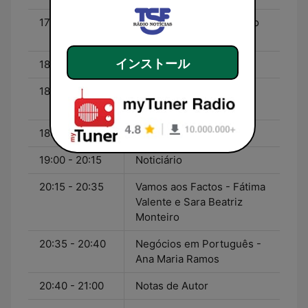
17:50 - 18:00
Tem a palavra... - António
Garcia Pereira
インストール
18:00 - 18:20
Noticiário
18:20 - 18:30
Prato do Dia - Fernando
Melo
18:30 - 19:00
Jornal de Desporto
19:00 - 20:15
Noticiário
20:15 - 20:35
Vamos aos Factos - Fátima
Valente e Sara Beatriz
Monteiro
20:35 - 20:40
Negócios em Português -
Ana Maria Ramos
20:40 - 21:00
Notas de Autor