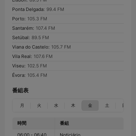
Ponta Delgada:
99.4 FM
Porto:
105.3 FM
Santarém:
107.4 FM
Setúbal:
89.5 FM
Viana do Castelo:
105.7 FM
Vila Real:
107.6 FM
Viseu:
102.5 FM
Évora:
105.4 FM
番組表
月
火
水
木
金
土
日
時間
番組
06:00 - 06:40
Noticiário