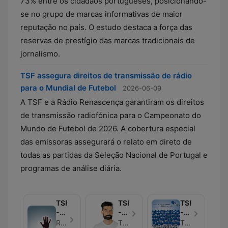
73% entre os cidadãos portugueses, posicionando-
se no grupo de marcas informativas de maior
reputação no país. O estudo destaca a força das
reservas de prestígio das marcas tradicionais de
jornalismo.
TSF assegura direitos de transmissão de rádio
para o Mundial de Futebol
2026-06-09
A TSF e a Rádio Renascença garantiram os direitos
de transmissão radiofónica para o Campeonato do
Mundo de Futebol de 2026. A cobertura especial
das emissoras assegurará o relato em direto de
todas as partidas da Seleção Nacional de Portugal e
programas de análise diária.
TSF
TSF
TSF
-
-
-
Mundo
Os
Sete
Rui Tukayana, TSF - エピソード 500
TSF, Ant�nio Raminhos
TSF