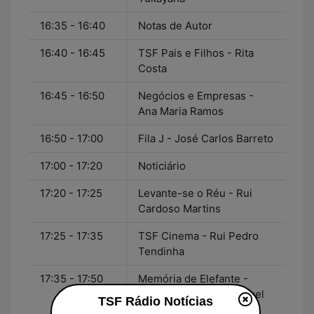
16:35 - 16:40
Notas de Autor
16:40 - 16:45
TSF Pais e Filhos - Rita
Costa
16:45 - 16:50
Negócios e Empresas -
Ana Maria Ramos
16:50 - 17:00
Fila J - José Carlos Barreto
17:00 - 17:20
Noticiário
17:20 - 17:25
Levante-se o Réu - Rui
Cardoso Martins
17:25 - 17:35
TSF Cinema - Rui Pedro
Tendinha
17:35 - 17:50
Memória de Elefante -
Mário Fernando e Manuel
TSF Rádio Notícias
Costa Monteiro