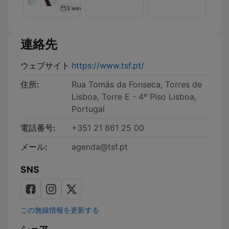
Digital
grandes
Maravilhas
3 weeks ago
-
mistÃ©rios
de
Podcast
da
Portugal
Desumanidade
-
-
Podcast
連絡先
Podcast
ウェブサイト
https://www.tsf.pt/
住所:
Rua Tomás da Fonseca, Torres de
Lisboa, Torre E - 4º Piso Lisboa,
Portugal
電話番号:
+351 21 861 25 00
メール:
agenda@tsf.pt
SNS
この無線情報を更新する