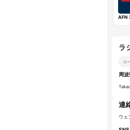
ラジ
ロ
周波数
Takao
連
ウェ
SNS