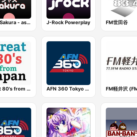
Jazz Sakura - asia DREAM radio
J-Rock Powerplay
FM世田谷
Great 80's from Japan
AFN 360 Tokyo (Japan Only)