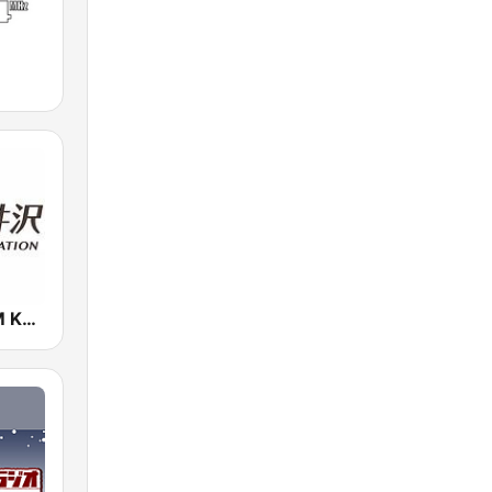
FM軽井沢 (FM KARUIZAWA)