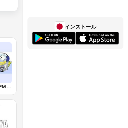
インストール
かわさきFM (FM K-City)