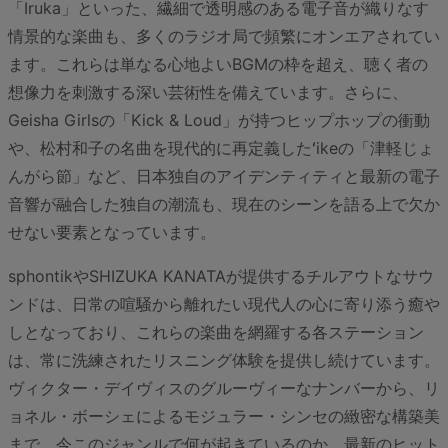
「Iruka」といった、繊細で透明感のある電子音が織りなす
情景的な楽曲も、多くのラジオ局で頻繁にオンエアされてい
ます。これらは単なる心地よいBGMの枠を超え、聴く者の
想像力を刺激する深い芸術性を備えています。さらに、
Geisha Girlsの「Kick & Loud」が持つヒップホップの衝動
や、松村和子の名曲を現代的に再定義したʻikeの「津軽じょ
んがら節」など、日本独自のアイデンティティと最新の電子
音響が融合した独自の潮流も、現在のシーンを語る上で欠か
せない要素となっています。
sphontikやSHIZUKA KANATAが提供するチルアウトなサウ
ンドは、日常の喧騒から離れたい現代人の心に寄り添う癒や
しとなっており、これらの楽曲を網羅する各ステーション
は、常に洗練されたリスニング体験を提供し続けています。
ヴィクター・デイヴィスのグルーヴィーなナンバーから、リ
ョネル・ボーシェによるモジュラー・シンセの緻密な構築美
まで、今このジャンルで何が起きているのか。最新のヒット