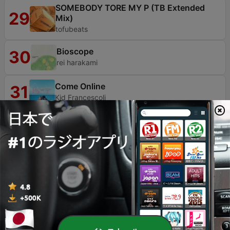
SOMEBODY TORE MY P (TB Extended
29
Mix)
tofubeats
Bioscope
30
rei harakami
Come Online
31
Kid Francescoli
Harry's Record Machine
32
Kormac
Sumikko Disco
33
Perfume
Jongara Bushi (Kazuko Matsumura)
34
ʻike
Komorebi 木漏れ日