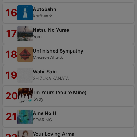
Autobahn
16
Kraftwerk
Natsu No Yume
17
Yoru
Unfinished Sympathy
18
Massive Attack
Wabi-Sabi
19
SHIZUKA KANATA
I'm Yours (You're Mine)
20
Svoy
Ame No Hi
21
SOARING
Your Loving Arms