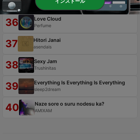
35
インストール
Inshō
Love Cloud
36
Perfume
Hitori Janai
37
asendais
Sexy Jam
38
Trushinitas
Everything Is Everything Is Everything
39
sleep2dream
Naze sore o suru nodesu ka?
40
AMIXAM