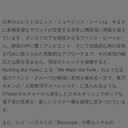
日本のエレクトロニック・ミュージック・シーンは、今まさ
に多種多様なサウンドが交差する非常に興味深い局面を迎え
ています。ダンスフロアを熱狂させるファンク・ビートか
ら、静寂の中に響くアンビエント、そして伝統的な和の音色
を巧みに取り入れた実験的なアプローチまで、その表現の幅
広さは類を見ません。現在のトレンドを俯瞰すると、
Nothing But Funkによる「We Want the Funk」のような王
道のファンク・グルーヴが根強い支持を集める一方で、夜乃
ネオンの「人類救済♡スペシャリテ」に見られるような、
VTuberカルチャーから派生したエネルギッシュでポップな
電子音の世界が、新しいリスナー層を確実に惹きつけていま
す。
また、レイ・ハラカミの「Bioscope」や青山ミチルの