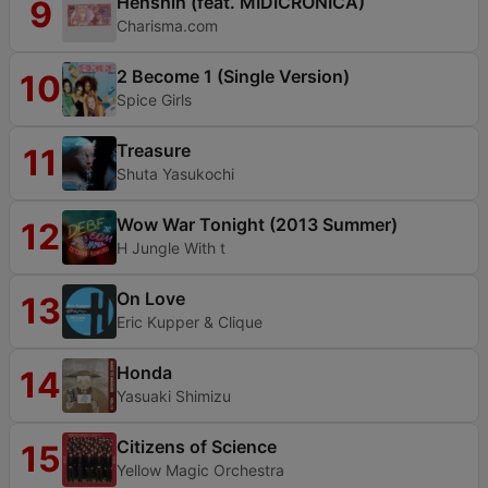
Henshin (feat. MIDICRONICA)
9
Charisma.com
2 Become 1 (Single Version)
10
Spice Girls
Treasure
11
Shuta Yasukochi
Wow War Tonight (2013 Summer)
12
H Jungle With t
On Love
13
Eric Kupper & Clique
Honda
14
Yasuaki Shimizu
Citizens of Science
15
Yellow Magic Orchestra