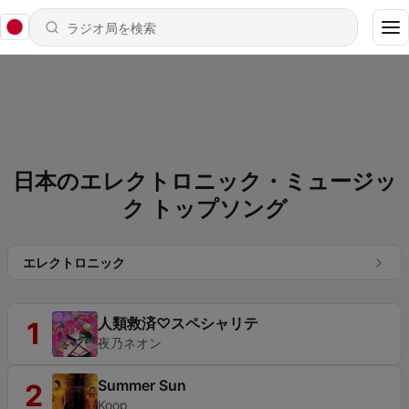
日本のエレクトロニック・ミュージッ
ク トップソング
エレクトロニック
人類救済♡スペシャリテ
1
夜乃ネオン
Summer Sun
2
Koop