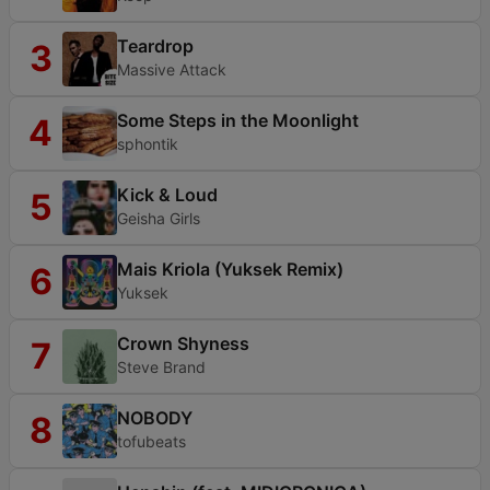
Teardrop
3
Massive Attack
Some Steps in the Moonlight
4
sphontik
Kick & Loud
5
Geisha Girls
Mais Kriola (Yuksek Remix)
6
Yuksek
Crown Shyness
7
Steve Brand
NOBODY
8
tofubeats