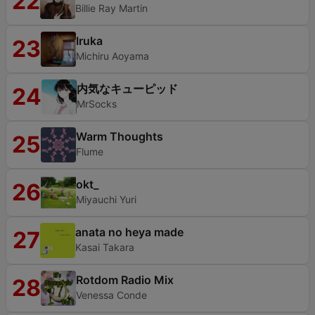
22
Billie Ray Martin
Iruka
23
Michiru Aoyama
内気なキューピッド
24
MrSocks
Warm Thoughts
25
Flume
okt_
26
Miyauchi Yuri
anata no heya made
27
Kasai Takara
Rotdom Radio Mix
28
Venessa Conde