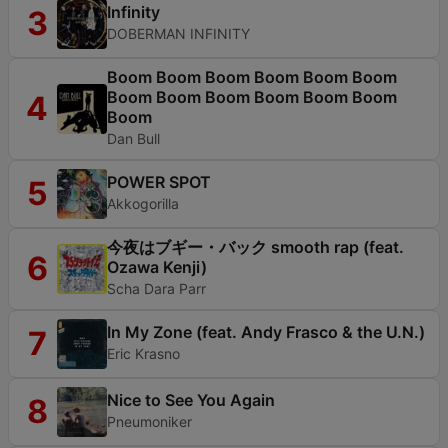
Infinity
3
DOBERMAN INFINITY
Boom Boom Boom Boom Boom Boom
Boom Boom Boom Boom Boom Boom
4
Boom
Dan Bull
POWER SPOT
5
Akkogorilla
今夜はブギー・バック smooth rap (feat.
6
Ozawa Kenji)
Scha Dara Parr
In My Zone (feat. Andy Frasco & the U.N.)
7
Eric Krasno
Nice to See You Again
8
Pneumoniker