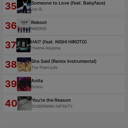
Someone to Love (feat. Babyface)
35
Jon B.
Reboot
36
MADKID
HAI? (feat. NISHI HIROTO)
37
Thelma Aoyama
She Said (Remix Instrumental)
38
The Pharcyde
Anita
39
Smino
You're the Reason
40
DOBERMAN INFINITY