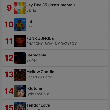
Jay Dee 35 (Instrumental)
9
J Dilla
Lui
10
Ron Lui
FUNK JUNGLE
11
ANARCHY, SWAY & CRAZYBOY
Sarracenia
12
SKY-HI
Mellow Candle
13
Robert de Boron
I Gotchu
14
Lyric Las'Child
Tendor Love
15