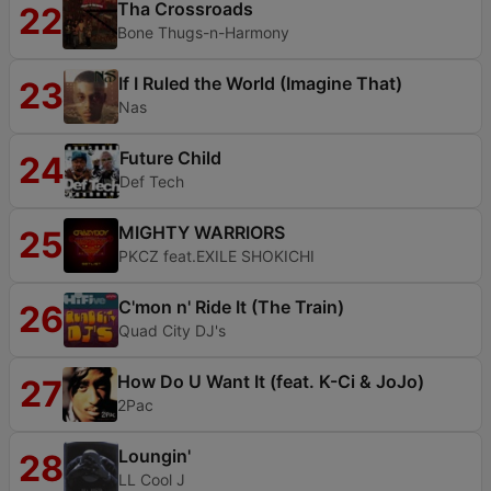
Tha Crossroads
22
Bone Thugs-n-Harmony
If I Ruled the World (Imagine That)
23
Nas
Future Child
24
Def Tech
MIGHTY WARRIORS
25
PKCZ feat.EXILE SHOKICHI
C'mon n' Ride It (The Train)
26
Quad City DJ's
How Do U Want It (feat. K-Ci & JoJo)
27
2Pac
Loungin'
28
LL Cool J