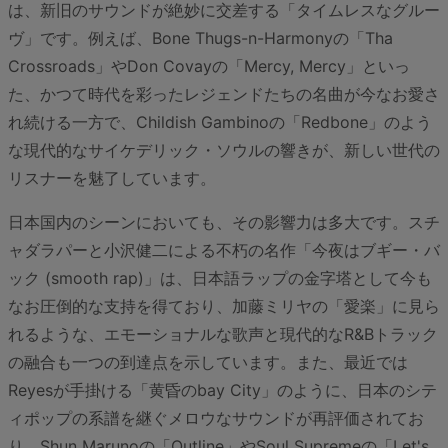
は、新旧のサウンドが絶妙に交差する「タイムレスなグルー
ヴ」です。例えば、Bone Thugs-n-Harmonyの「Tha
Crossroads」やDon Covayの「Mercy, Mercy」といっ
た、かつて時代を彩ったレジェンドたちの名曲が今なお愛さ
れ続ける一方で、Childish Gambinoの「Redbone」のよう
な現代的なサイケデリック・ソウルの響きが、新しい世代の
リスナーを魅了しています。
日本国内のシーンにおいても、その影響力は多大です。スチ
ャダラパーと小沢健二による不朽の名作「今夜はブギー・バ
ック (smooth rap)」は、日本語ラップの金字塔として今も
なお圧倒的な支持を得ており、加藤ミリヤの「愛楽」に見ら
れるような、エモーショナルな歌声と現代的なR&Bトラック
の融合も一つの到達点を示しています。また、最近では
Reyesが手掛ける「黄昏のbay City」のように、日本のシテ
ィポップの系譜を継ぐメロウなサウンドが再評価されてお
り、Shun Marunoの「Outline」やSoul Supremeの「Let's