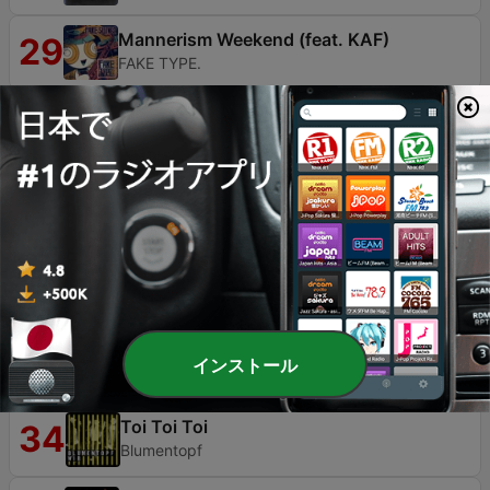
Mannerism Weekend (feat. KAF)
29
FAKE TYPE.
愛楽
30
Miliyah
Jitensha Dorobou NiimaruitigouShitu
31
メーカーオブセレモニー
超神伝説うろつき童子
32
Hylas
Cherish (feat. Speed Walton & Aida
33
Chakra)
インストール
Donte The Gr8
Toi Toi Toi
34
Blumentopf