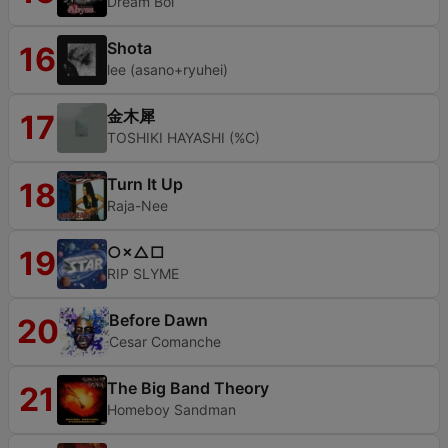
Dream Boi
Shota
16
lee (asano+ryuhei)
金木犀
17
TOSHIKI HAYASHI (%C)
Turn It Up
18
Raja-Nee
○×△□
19
RIP SLYME
Before Dawn
20
Cesar Comanche
The Big Band Theory
21
Homeboy Sandman