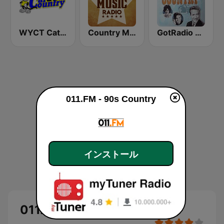
WYCT Cat Country 98.7
Country Music Radio - Classic Country
GotRadio - Classic Country
011.FM - 90s Country
インストール
011.FM - 90s Country