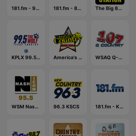
181.fm - 90's Country
181.fm - 80's Country
The Big 80s Station
KPLX 99.5 The Wolf FM
America's Country
WSAQ Q-Country 107
WSM Nash Icon 95.5 FM
96.3 KSCS
181.fm - Kickin' Country