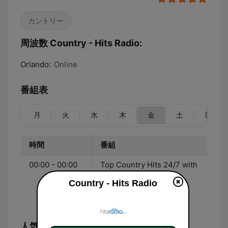
カントリー
周波数 Country - Hits Radio:
Orlando:
Online
番組表
月
火
水
木
金
土
日
時間
番組
00:00 - 00:00
Top Country Hits 24/7 with
limited commercial
Country - Hits Radio
interruptions -
Hitsradio.com
人気の曲