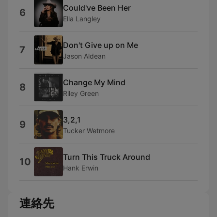
Could've Been Her
6
Ella Langley
Don't Give up on Me
7
Jason Aldean
Change My Mind
8
Riley Green
3,2,1
9
Tucker Wetmore
Turn This Truck Around
10
Hank Erwin
連絡先