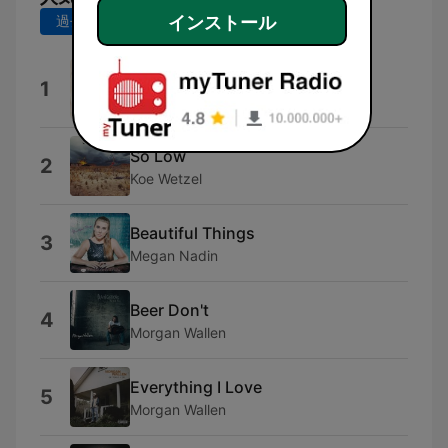
過去7日間
過去30日間
インストール
Beer Me
1
Chris Janson
So Low
2
Koe Wetzel
Beautiful Things
3
Megan Nadin
Beer Don't
4
Morgan Wallen
Everything I Love
5
Morgan Wallen