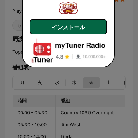
Plays The Legends of Country
カントリー
インストール
周波数 KTPK Classic Country 106.9:
Topeka:
106.9 FM
番組表
月
火
水
木
金
土
日
時間
番組
00:00 - 05:30
Country 106.9 Overnight
05:30 - 10:00
Jim West
10:00 - 14:00
Linda