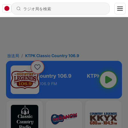
放送局
KTPK Classic Country 106.9
KTPK Classic Country 106.9
106.9 FM