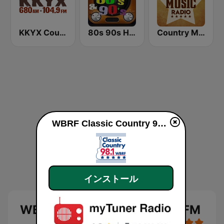
KKYX Country Legends 680 AM
80s 90s Hits Radio
Country Music Radio - 80's Country
WBRF Classic Country 98.1 FM
インストール
WBRF Classic Country 98.1 FM