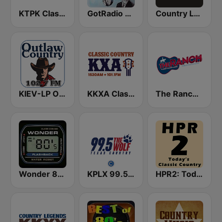
KTPK Classic Country 106.9
GotRadio - Classic Country
Country Legends USA
KIEV-LP Outlaw Country Radio
KKXA Classic Country 1520
The Ranch - Classic Country
Wonder 80's
KPLX 99.5 The Wolf FM
HPR2: Today's Classic Country