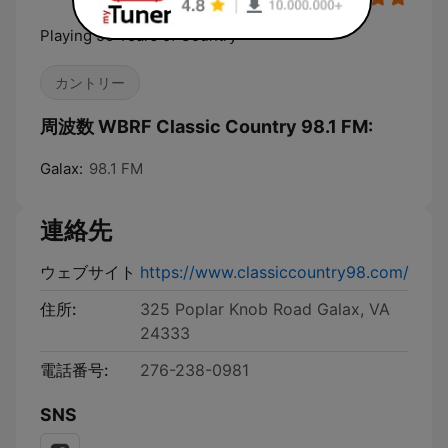
Playing 50 Years of Country
カントリー
周波数 WBRF Classic Country 98.1 FM:
Galax:
98.1 FM
連絡先
ウェブサイト
https://www.classiccountry98.com/
住所:
325 Poplar Knob Road Galax, VA
24333
電話番号:
276-238-0981
SNS