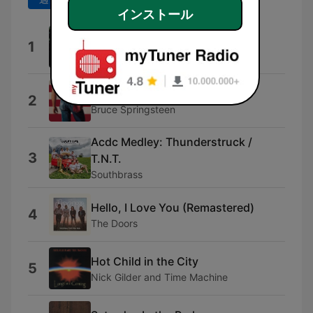
インストール
Domino
1
Van Morrison
Dancing In the Dark
2
Bruce Springsteen
Acdc Medley: Thunderstruck /
3
T.N.T.
Southbrass
Hello, I Love You (Remastered)
4
The Doors
Hot Child in the City
5
Nick Gilder and Time Machine