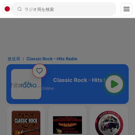
放送局
Classic Rock - Hits Radio
k - Hits Radio
Online