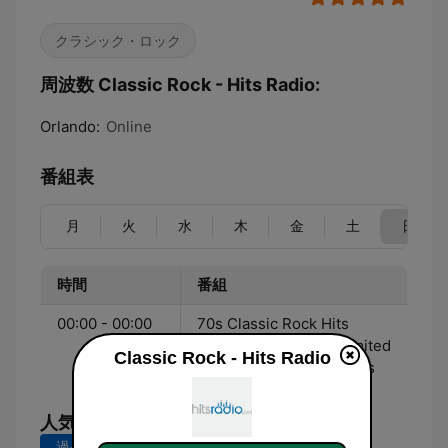
クラシック・ロック
周波数 Classic Rock - Hits Radio:
Orlando:
Online
番組表
月
火
水
木
金
土
日
時間
番組
00:00 - 00:00
70s Classic Rock Hits
streaming 24/7 with limited
Classic Rock - Hits Radio
commercial interruptions
人気の曲
過去7日間
過去30日間