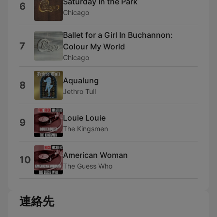
Saturday In the Park
6
Chicago
Ballet for a Girl In Buchannon:
7
Colour My World
Chicago
Aqualung
8
Jethro Tull
Louie Louie
9
The Kingsmen
American Woman
10
The Guess Who
連絡先