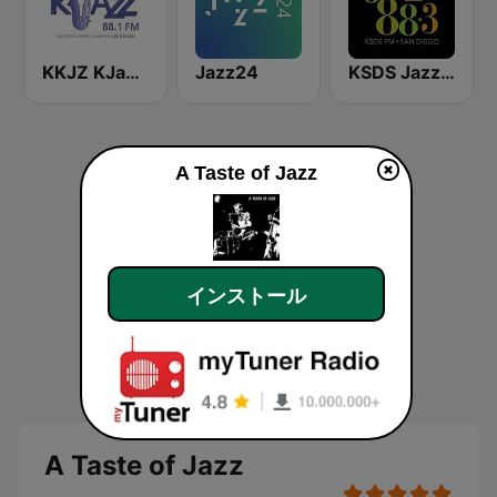
KKJZ KJazz 88.1 FM
Jazz24
KSDS Jazz 88.3 FM
A Taste of Jazz
インストール
A Taste of Jazz