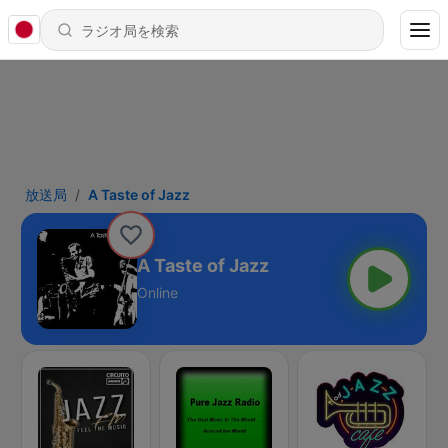
放送局
A Taste of Jazz
A Taste of Jazz
Online