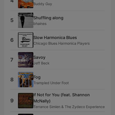
4
Buddy Guy
Shuffling along
5
bhaines
Slow Harmonica Blues
6
Chicago Blues Harmonica Players
Savoy
7
Jeff Beck
Fog
8
Trampled Under Foot
If Not for You (feat. Shannon
9
McNally)
Terrance Simien & The Zydeco Experience