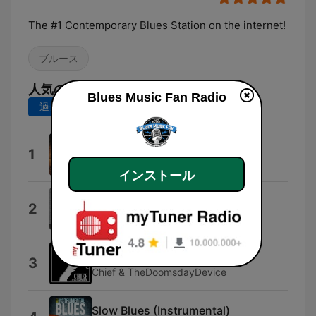
The #1 Contemporary Blues Station on the internet!
ブルース
人気の曲
Blues Music Fan Radio
過去7日間
過去30日間
Bmfr
1
Man Make Fire
インストール
Shrimp and Grits
2
NoLabel
Listener Supported
3
Chief & TheDoomsdayDevice
Slow Blues (Instrumental)