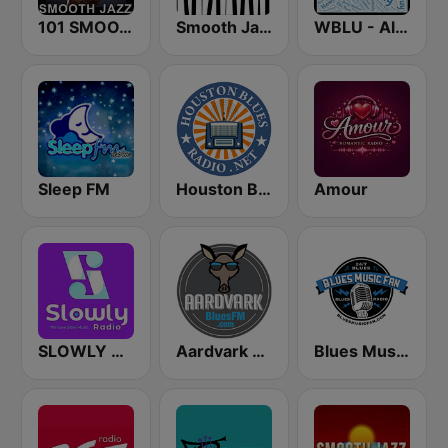
101 SMOOTH JAZZ
Smooth Jazz - Groov
WBLU - All Blues Radio
Sleep FM
Houston Blues Radio
Amour
SLOWLY RADIO
Aardvark Blues FM
Blues Music Fan Radio