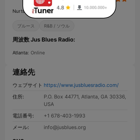
Nurturing the Soul of the Blues
ブルース
R&B / ソウル
周波数 Jus Blues Radio:
Atlanta:
Online
連絡先
ウェブサイト
https://www.jusbluesradio.com/
住所:
P.O. Box 44771, Atlanta, GA 30336,
USA
電話番号:
+1 678-403-1993
メール:
info@jusblues.org