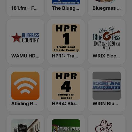
181.fm - Front Porch (Bluegrass)
The Bluegrass Jamboree
Bluegrass Planet Radio
WAMU HD2 Bluegrass Country
HPR1: Traditional Classic Country
WRIX Electric City Blue Grass
Abiding Radio - Bluegrass Hymns
HPR4: Bluegrass Gospel
WIGN Bluegrass 1550 AM