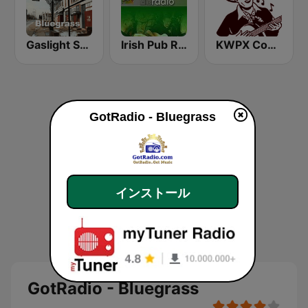
Gaslight Square Bluegrass
Irish Pub Radio
KWPX Cowpoke Classic Country Music
GotRadio - Bluegrass
インストール
GotRadio - Bluegrass