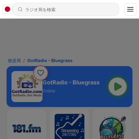
放送局
GotRadio - Bluegrass
GotRadio - Bluegrass
Online