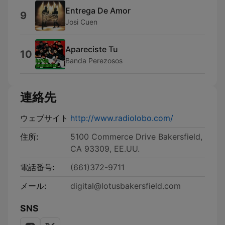
Entrega De Amor
9
Josi Cuen
Apareciste Tu
10
Banda Perezosos
連絡先
ウェブサイト
http://www.radiolobo.com/
住所:
5100 Commerce Drive Bakersfield,
CA 93309, EE.UU.
電話番号:
(661)372-9711
メール:
digital@lotusbakersfield.com
SNS