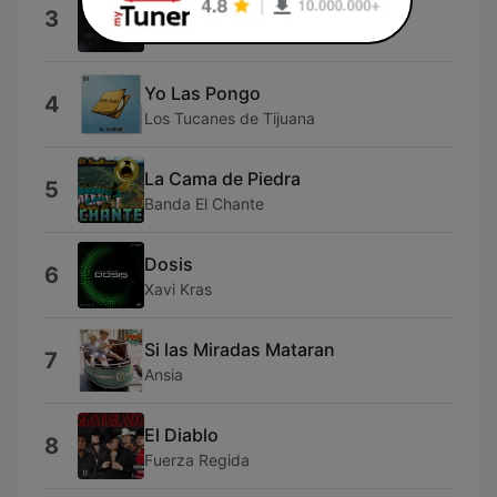
Ya No
3
Tapy Quintero
Yo Las Pongo
4
Los Tucanes de Tijuana
La Cama de Piedra
5
Banda El Chante
Dosis
6
Xavi Kras
Si las Miradas Mataran
7
Ansia
El Diablo
8
Fuerza Regida