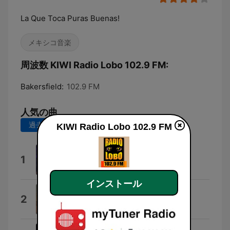
La Que Toca Puras Buenas!
メキシコ音楽
周波数 KIWI Radio Lobo 102.9 FM:
Bakersfield:
102.9 FM
人気の曲
過去7日間
過去30日間
KIWI Radio Lobo 102.9 FM
Entre Alacranes Y Gallos
1
Los Morros del Norte
インストール
Que Bonito Que Te Quieran
2
Jeros