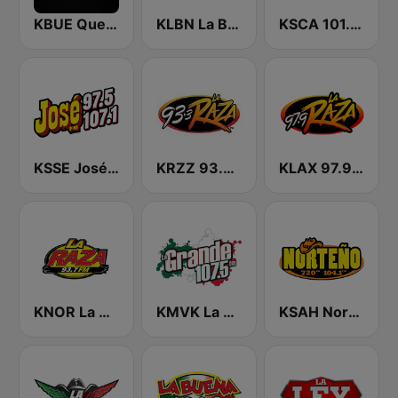
KBUE Que Buena 105.5 / 94.3 FM (US Only)
KLBN La Buena 101.9 FM
KSCA 101.9 Los Angeles FM (US Only)
KSSE José 97.5 y 107.1
KRZZ 93.3 La Raza FM
KLAX 97.9 La Raza FM
KNOR La Raza 93.7 (US Only)
KMVK La Grande 107.5 FM
KSAH Norteño 720 y 104.1