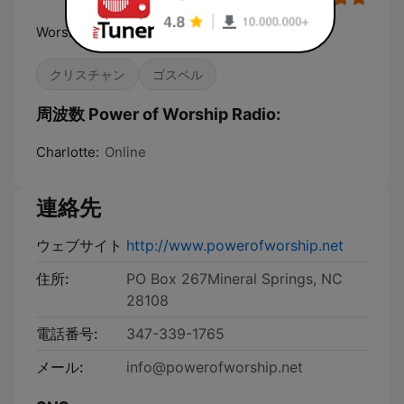
Worship That Transforms Lives.
クリスチャン
ゴスペル
周波数 Power of Worship Radio:
Charlotte:
Online
連絡先
ウェブサイト
http://www.powerofworship.net
住所:
PO Box 267Mineral Springs, NC
28108
電話番号:
347-339-1765
メール:
info@powerofworship.net