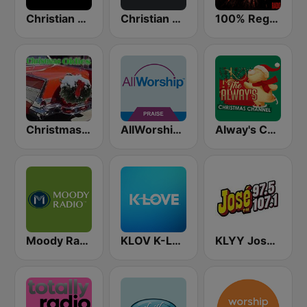
Christian Hits FM
Christian Power Praise
100% Reggaeton Radio
Christmas Oldies
AllWorship Praise & Worship
Alway's Christmas Channel
Moody Radio Praise & Worship
KLOV K-Love
KLYY José 97.5 y 107.1